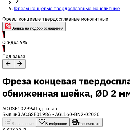
Фрезы концевые твердосплавные монолитные
Фрезы концевые твердосплавные монолитные
Заявка на подбор оснащения
Скидка 9%
Под заказ
Фреза концевая твердоспл
обниженная шейка, ØD 2 м
AC.GSE10299
Под заказ
Бывший AC.GSE01986 - AGL160-BN2-02020
В сравнение
В избранное
Распечатать
3 823,33 ₽