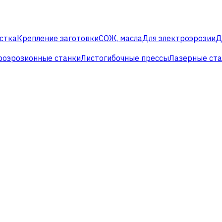
стка
Крепление заготовки
СОЖ, масла
Для электроэрозии
Д
роэрозионные станки
Листогибочные прессы
Лазерные ст