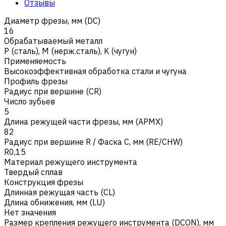
Отзывы
Диаметр фрезы, мм (DC)
16
Обрабатываемый металл
Р (сталь)
,
M (нерж.сталь)
,
K (чугун)
Применяемость
Высокоэффективная обработка стали и чугуна
Профиль фрезы
Радиус при вершине (CR)
Число зубьев
5
Длина режущей части фрезы, мм (APMX)
82
Радиус при вершине R / Фаска C, мм (RE/CHW)
R0,15
Материал режущего инструмента
Твердый сплав
Конструкция фрезы
Длинная режущая часть (CL)
Длина обнижения, мм (LU)
Нет значения
Размер крепления режущего инструмента (DCON), мм