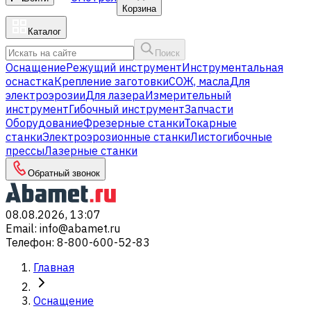
Корзина
Каталог
Поиск
Оснащение
Режущий инструмент
Инструментальная
оснастка
Крепление заготовки
СОЖ, масла
Для
электроэрозии
Для лазера
Измерительный
инструмент
Гибочный инструмент
Запчасти
Оборудование
Фрезерные станки
Токарные
станки
Электроэрозионные станки
Листогибочные
прессы
Лазерные станки
Обратный звонок
08.08.2026, 13:07
Email
:
info@abamet.ru
Телефон
:
8-800-600-52-83
Главная
Оснащение