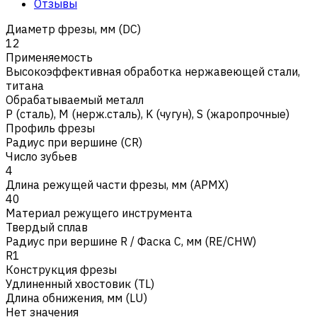
Отзывы
Диаметр фрезы, мм (DC)
12
Применяемость
Высокоэффективная обработка нержавеющей стали,
титана
Обрабатываемый металл
Р (сталь)
,
M (нерж.сталь)
,
K (чугун)
,
S (жаропрочные)
Профиль фрезы
Радиус при вершине (CR)
Число зубьев
4
Длина режущей части фрезы, мм (APMX)
40
Материал режущего инструмента
Твердый сплав
Радиус при вершине R / Фаска C, мм (RE/CHW)
R1
Конструкция фрезы
Удлиненный хвостовик (TL)
Длина обнижения, мм (LU)
Нет значения