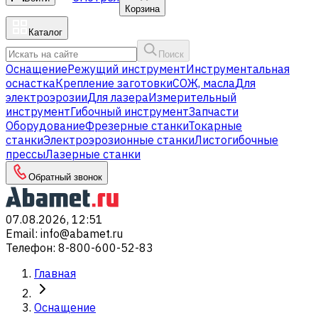
Корзина
Каталог
Поиск
Оснащение
Режущий инструмент
Инструментальная
оснастка
Крепление заготовки
СОЖ, масла
Для
электроэрозии
Для лазера
Измерительный
инструмент
Гибочный инструмент
Запчасти
Оборудование
Фрезерные станки
Токарные
станки
Электроэрозионные станки
Листогибочные
прессы
Лазерные станки
Обратный звонок
07.08.2026, 12:51
Email
:
info@abamet.ru
Телефон
:
8-800-600-52-83
Главная
Оснащение