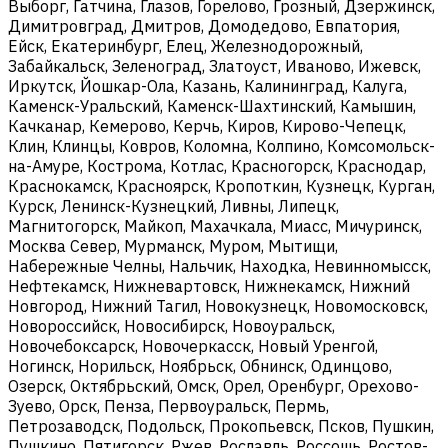
Выборг, Гатчина, Глазов, Горелово, Грозный, Дзержинск,
Димитровград, Дмитров, Домодедово, Евпатория,
Ейск, Екатеринбург, Елец, Железнодорожный,
Забайкальск, Зеленоград, Златоуст, Иваново, Ижевск,
Иркутск, Йошкар-Ола, Казань, Калининград, Калуга,
Каменск-Уральский, Каменск-Шахтинский, Камышин,
Качканар, Кемерово, Керчь, Киров, Кирово-Чепецк,
Клин, Клинцы, Ковров, Коломна, Колпино, Комсомольск-
на-Амуре, Кострома, Котлас, Красногорск, Краснодар,
Краснокамск, Красноярск, Кропоткин, Кузнецк, Курган,
Курск, Ленинск-Кузнецкий, Ливны, Липецк,
Магнитогорск, Майкоп, Махачкала, Миасс, Мичуринск,
Москва Север, Мурманск, Муром, Мытищи,
Набережные Челны, Нальчик, Находка, Невинномысск,
Нефтекамск, Нижневартовск, Нижнекамск, Нижний
Новгород, Нижний Тагил, Новокузнецк, Новомосковск,
Новороссийск, Новосибирск, Новоуральск,
Новочебоксарск, Новочеркасск, Новый Уренгой,
Ногинск, Норильск, Ноябрьск, Обнинск, Одинцово,
Озерск, Октябрьский, Омск, Орел, Оренбург, Орехово-
Зуево, Орск, Пенза, Первоуральск, Пермь,
Петрозаводск, Подольск, Прокопьевск, Псков, Пушкин,
Пушкино, Пятигорск, Ржев, Рославль, Россошь, Ростов-