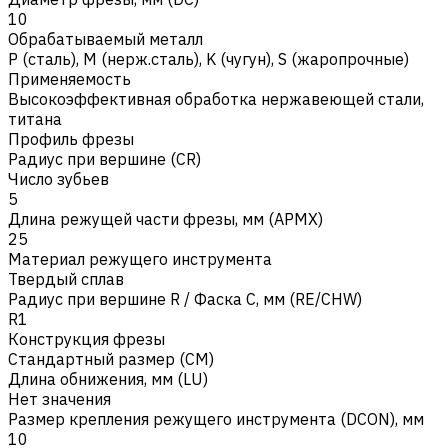
10
Обрабатываемый металл
Р (сталь)
,
M (нерж.сталь)
,
K (чугун)
,
S (жаропрочные)
Применяемость
Высокоэффективная обработка нержавеющей стали,
титана
Профиль фрезы
Радиус при вершине (CR)
Число зубьев
5
Длина режущей части фрезы, мм (APMX)
25
Материал режущего инструмента
Твердый сплав
Радиус при вершине R / Фаска C, мм (RE/CHW)
R1
Конструкция фрезы
Стандартный размер (CM)
Длина обнижения, мм (LU)
Нет значения
Размер крепления режущего инструмента (DCON), мм
10