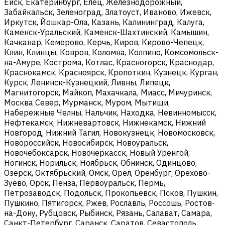
Ейск, Екатеринбург, Елец, Железнодорожный,
Забайкальск, Зеленоград, Златоуст, Иваново, Ижевск,
Иркутск, Йошкар-Ола, Казань, Калининград, Калуга,
Каменск-Уральский, Каменск-Шахтинский, Камышин,
Качканар, Кемерово, Керчь, Киров, Кирово-Чепецк,
Клин, Клинцы, Ковров, Коломна, Колпино, Комсомольск-
на-Амуре, Кострома, Котлас, Красногорск, Краснодар,
Краснокамск, Красноярск, Кропоткин, Кузнецк, Курган,
Курск, Ленинск-Кузнецкий, Ливны, Липецк,
Магнитогорск, Майкоп, Махачкала, Миасс, Мичуринск,
Москва Север, Мурманск, Муром, Мытищи,
Набережные Челны, Нальчик, Находка, Невинномысск,
Нефтекамск, Нижневартовск, Нижнекамск, Нижний
Новгород, Нижний Тагил, Новокузнецк, Новомосковск,
Новороссийск, Новосибирск, Новоуральск,
Новочебоксарск, Новочеркасск, Новый Уренгой,
Ногинск, Норильск, Ноябрьск, Обнинск, Одинцово,
Озерск, Октябрьский, Омск, Орел, Оренбург, Орехово-
Зуево, Орск, Пенза, Первоуральск, Пермь,
Петрозаводск, Подольск, Прокопьевск, Псков, Пушкин,
Пушкино, Пятигорск, Ржев, Рославль, Россошь, Ростов-
на-Дону, Рубцовск, Рыбинск, Рязань, Салават, Самара,
Санкт-Петербург, Саранск, Саратов, Севастополь,