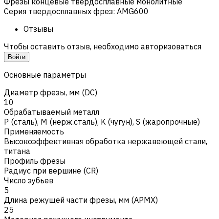
Фрезы концевые твердосплавные монолитные
Серия твердосплавных фрез
:
AMG600
Отзывы
Чтобы оставить отзыв, необходимо авторизоваться
Войти
Основные параметры
Диаметр фрезы, мм (DC)
10
Обрабатываемый металл
Р (сталь)
,
M (нерж.сталь)
,
K (чугун)
,
S (жаропрочные)
Применяемость
Высокоэффективная обработка нержавеющей стали,
титана
Профиль фрезы
Радиус при вершине (CR)
Число зубьев
5
Длина режущей части фрезы, мм (APMX)
25