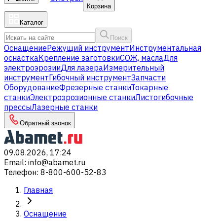
Корзина
Каталог
Поиск
Оснащение
Режущий инструмент
Инструментальная
оснастка
Крепление заготовки
СОЖ, масла
Для
электроэрозии
Для лазера
Измерительный
инструмент
Гибочный инструмент
Запчасти
Оборудование
Фрезерные станки
Токарные
станки
Электроэрозионные станки
Листогибочные
прессы
Лазерные станки
Обратный звонок
09.08.2026, 17:24
Email
:
info@abamet.ru
Телефон
:
8-800-600-52-83
Главная
Оснащение