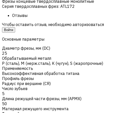
Фрезы концевые твердосплавные монолитные
Серия твердосплавных фрез
:
ATL172
Отзывы
Чтобы оставить отзыв, необходимо авторизоваться
Войти
Основные параметры
Диаметр фрезы, мм (DC)
25
Обрабатываемый металл
Р (сталь)
,
M (нерж.сталь)
,
K (чугун)
,
S (жаропрочные)
Применяемость
Высокоэффективная обработка титана
Профиль фрезы
Радиус при вершине (CR)
Число зубьев
5
Длина режущей части фрезы, мм (APMX)
50
Материал режущего инструмента