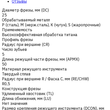
Отзывы
Диаметр фрезы, мм (DC)
25
Обрабатываемый металл
Р (сталь)
,
M (нерж.сталь)
,
K (чугун)
,
S (жаропрочные)
Применяемость
Высокоэффективная обработка титана
Профиль фрезы
Радиус при вершине (CR)
Число зубьев
5
Длина режущей части фрезы, мм (APMX)
50
Материал режущего инструмента
Твердый сплав
Радиус при вершине R / Фаска C, мм (RE/CHW)
R0,5
Конструкция фрезы
Удлиненный хвостовик (TL)
Длина обнижения, мм (LU)
Нет значения
Размер крепления режущего инструмента (DCON), мм