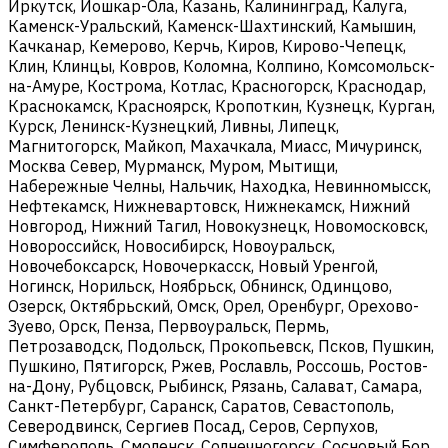
Иркутск, Йошкар-Ола, Казань, Калининград, Калуга,
Каменск-Уральский, Каменск-Шахтинский, Камышин,
Качканар, Кемерово, Керчь, Киров, Кирово-Чепецк,
Клин, Клинцы, Ковров, Коломна, Колпино, Комсомольск-
на-Амуре, Кострома, Котлас, Красногорск, Краснодар,
Краснокамск, Красноярск, Кропоткин, Кузнецк, Курган,
Курск, Ленинск-Кузнецкий, Ливны, Липецк,
Магнитогорск, Майкоп, Махачкала, Миасс, Мичуринск,
Москва Север, Мурманск, Муром, Мытищи,
Набережные Челны, Нальчик, Находка, Невинномысск,
Нефтекамск, Нижневартовск, Нижнекамск, Нижний
Новгород, Нижний Тагил, Новокузнецк, Новомосковск,
Новороссийск, Новосибирск, Новоуральск,
Новочебоксарск, Новочеркасск, Новый Уренгой,
Ногинск, Норильск, Ноябрьск, Обнинск, Одинцово,
Озерск, Октябрьский, Омск, Орел, Оренбург, Орехово-
Зуево, Орск, Пенза, Первоуральск, Пермь,
Петрозаводск, Подольск, Прокопьевск, Псков, Пушкин,
Пушкино, Пятигорск, Ржев, Рославль, Россошь, Ростов-
на-Дону, Рубцовск, Рыбинск, Рязань, Салават, Самара,
Санкт-Петербург, Саранск, Саратов, Севастополь,
Северодвинск, Сергиев Посад, Серов, Серпухов,
Симферополь, Смоленск, Солнечногорск, Сосновый Бор,