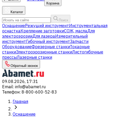
Корзина
Каталог
Поиск
Оснащение
Режущий инструмент
Инструментальная
оснастка
Крепление заготовки
СОЖ, масла
Для
электроэрозии
Для лазера
Измерительный
инструмент
Гибочный инструмент
Запчасти
Оборудование
Фрезерные станки
Токарные
станки
Электроэрозионные станки
Листогибочные
прессы
Лазерные станки
Обратный звонок
09.08.2026, 17:31
Email
:
info@abamet.ru
Телефон
:
8-800-600-52-83
Главная
Оснащение