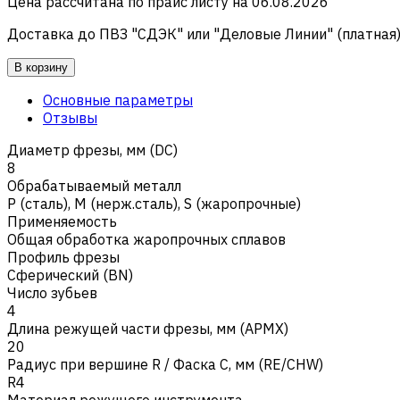
Цена рассчитана по прайс листу на
06.08.2026
Доставка до ПВЗ "СДЭК" или "Деловые Линии" (платная
В корзину
Основные параметры
Отзывы
Диаметр фрезы, мм (DC)
8
Обрабатываемый металл
Р (сталь)
,
M (нерж.сталь)
,
S (жаропрочные)
Применяемость
Общая обработка жаропрочных сплавов
Профиль фрезы
Сферический (BN)
Число зубьев
4
Длина режущей части фрезы, мм (APMX)
20
Радиус при вершине R / Фаска C, мм (RE/CHW)
R4
Материал режущего инструмента