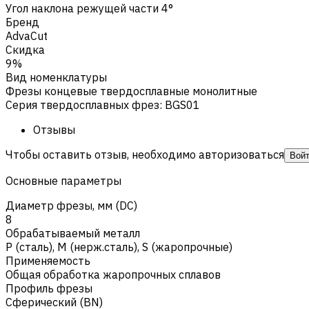
Угол наклона режущей части 4°
Бренд
AdvaCut
Скидка
9%
Вид номенклатуры
Фрезы концевые твердосплавные монолитные
Серия твердосплавных фрез
:
BGS01
Отзывы
Чтобы оставить отзыв, необходимо авторизоваться
Вой
Основные параметры
Диаметр фрезы, мм (DC)
8
Обрабатываемый металл
Р (сталь)
,
M (нерж.сталь)
,
S (жаропрочные)
Применяемость
Общая обработка жаропрочных сплавов
Профиль фрезы
Сферический (BN)