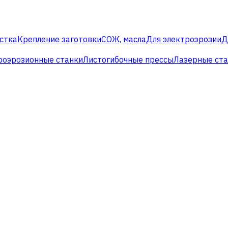
стка
Крепление заготовки
СОЖ, масла
Для электроэрозии
Д
роэрозионные станки
Листогибочные прессы
Лазерные ст