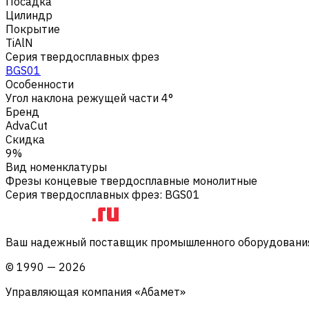
Посадка
Цилиндр
Покрытие
TiAlN
Серия твердосплавных фрез
BGS01
Особенности
Угол наклона режущей части 4°
Бренд
AdvaCut
Скидка
9%
Вид номенклатуры
Фрезы концевые твердосплавные монолитные
Серия твердосплавных фрез
:
BGS01
Ваш надежный поставщик промышленного оборудования 
©
1990
—
2026
Управляющая компания «Абамет»