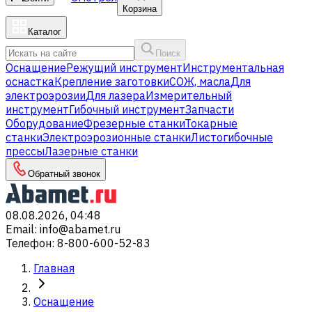
Корзина
Каталог
Поиск
Оснащение
Режущий инструмент
Инструментальная
оснастка
Крепление заготовки
СОЖ, масла
Для
электроэрозии
Для лазера
Измерительный
инструмент
Гибочный инструмент
Запчасти
Оборудование
Фрезерные станки
Токарные
станки
Электроэрозионные станки
Листогибочные
прессы
Лазерные станки
Обратный звонок
08.08.2026, 04:48
Email
:
info@abamet.ru
Телефон
:
8-800-600-52-83
Главная
Оснащение