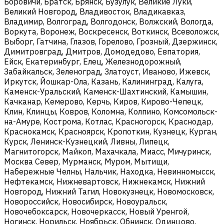
Боровичи, Братск, Брянск, Бузулук, Великие Луки,
Великий Новгород, Владивосток, Владикавказ,
Владимир, Волгоград, Волгодонск, Волжский, Вологда,
Воркута, Воронеж, Воскресенск, Воткинск, Всеволожск,
Выборг, Гатчина, Глазов, Горелово, Грозный, Дзержинск,
Димитровград, Дмитров, Домодедово, Евпатория,
Ейск, Екатеринбург, Елец, Железнодорожный,
Забайкальск, Зеленоград, Златоуст, Иваново, Ижевск,
Иркутск, Йошкар-Ола, Казань, Калининград, Калуга,
Каменск-Уральский, Каменск-Шахтинский, Камышин,
Качканар, Кемерово, Керчь, Киров, Кирово-Чепецк,
Клин, Клинцы, Ковров, Коломна, Колпино, Комсомольск-
на-Амуре, Кострома, Котлас, Красногорск, Краснодар,
Краснокамск, Красноярск, Кропоткин, Кузнецк, Курган,
Курск, Ленинск-Кузнецкий, Ливны, Липецк,
Магнитогорск, Майкоп, Махачкала, Миасс, Мичуринск,
Москва Север, Мурманск, Муром, Мытищи,
Набережные Челны, Нальчик, Находка, Невинномысск,
Нефтекамск, Нижневартовск, Нижнекамск, Нижний
Новгород, Нижний Тагил, Новокузнецк, Новомосковск,
Новороссийск, Новосибирск, Новоуральск,
Новочебоксарск, Новочеркасск, Новый Уренгой,
Ногинск, Норильск, Ноябрьск, Обнинск, Одинцово,