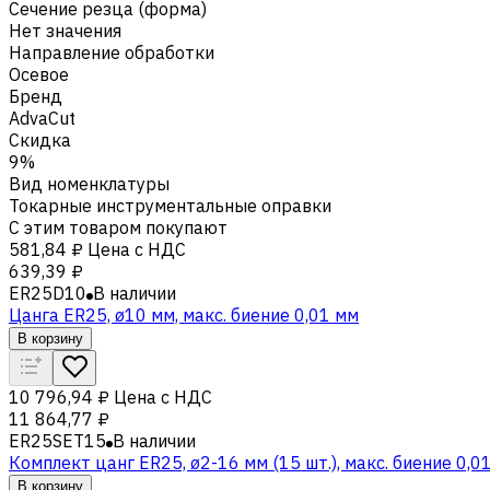
Сечение резца (форма)
Нет значения
Направление обработки
Осевое
Бренд
AdvaCut
Скидка
9%
Вид номенклатуры
Токарные инструментальные оправки
С этим товаром покупают
581,84 ₽
Цена с НДС
639,39 ₽
ER25D10
В наличии
Цанга ER25, ø10 мм, макс. биение 0,01 мм
В корзину
10 796,94 ₽
Цена с НДС
11 864,77 ₽
ER25SET15
В наличии
Комплект цанг ER25, ø2-16 мм (15 шт.), макс. биение 0,0
В корзину