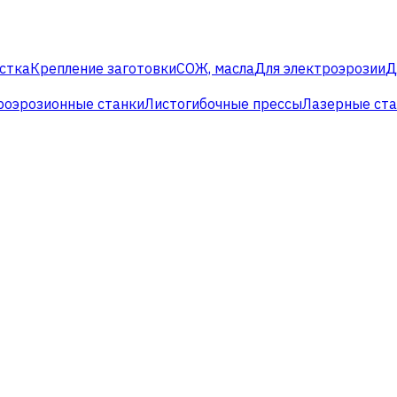
стка
Крепление заготовки
СОЖ, масла
Для электроэрозии
Д
роэрозионные станки
Листогибочные прессы
Лазерные ст