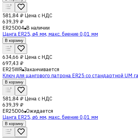
581,84 ₽
Цена с НДС
639,39 ₽
ER25D04
В наличии
Цанга ER25, ø4 мм, макс. биение 0,01 мм
В корзину
634,66 ₽
Цена с НДС
697,43 ₽
ER25WR
Заканчивается
Ключ для цангового патрона ER25 со стандартной UM г
В корзину
581,84 ₽
Цена с НДС
639,39 ₽
ER25D06
Ожидается
Цанга ER25, ø6 мм, макс. биение 0,01 мм
В корзину