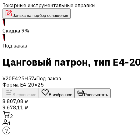
Токарные инструментальные оправки
Заявка на подбор оснащения
Скидка 9%
Под заказ
Цанговый патрон, тип E4-20
V20E425H57
Под заказ
Форма E4-20×25
В сравнение
В избранное
Распечатать
8 807,08 ₽
9 678,11 ₽
2
1