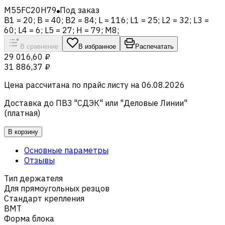
M55FC20H79
Под заказ
B1 = 20; B = 40; B2 = 84; L = 116; L1 = 25; L2 = 32; L3 =
60; L4 = 6; L5 = 27; H = 79; M8;
В сравнение
В избранное
Распечатать
29 016,60 ₽
31 886,37 ₽
Цена рассчитана по прайс листу на
06.08.2026
Доставка до ПВЗ "СДЭК" или "Деловые Линии"
(платная)
В корзину
Основные параметры
Отзывы
Тип держателя
Для прямоугольных резцов
Стандарт крепления
BMT
Форма блока