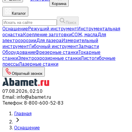
Корзина
Каталог
Поиск
Оснащение
Режущий инструмент
Инструментальная
оснастка
Крепление заготовки
СОЖ, масла
Для
электроэрозии
Для лазера
Измерительный
инструмент
Гибочный инструмент
Запчасти
Оборудование
Фрезерные станки
Токарные
станки
Электроэрозионные станки
Листогибочные
прессы
Лазерные станки
Обратный звонок
07.08.2026, 02:10
Email
:
info@abamet.ru
Телефон
:
8-800-600-52-83
Главная
Оснащение