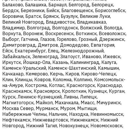
Балаково, Балашиха, Барнаул, Белгород, Белорецк,
Бердск, Березники, Бийск, Благовещенск, Борисоглебск,
Боровичи, Братск, Брянск, Бузулук, Великие Луки,
Великий Новгород, Владивосток, Владикавказ,
Владимир, Волгоград, Волгодонск, Волжский, Вологда,
Воркута, Воронеж, Воскресенск, Воткинск, Всеволожск,
Выборг, Гатчина, Глазов, Горелово, Грозный, Дзержинск,
Димитровград, Дмитров, Домодедово, Евпатория,
Ейск, Екатеринбург, Елец, Железнодорожный,
Забайкальск, Зеленоград, Златоуст, Иваново, Ижевск,
Иркутск, Йошкар-Ола, Казань, Калининград, Калуга,
Каменск-Уральский, Каменск-Шахтинский, Камышин,
Качканар, Кемерово, Керчь, Киров, Кирово-Чепецк,
Клин, Клинцы, Ковров, Коломна, Колпино, Комсомольск-
на-Амуре, Кострома, Котлас, Красногорск, Краснодар,
Краснокамск, Красноярск, Кропоткин, Кузнецк, Курган,
Курск, Ленинск-Кузнецкий, Ливны, Липецк,
Магнитогорск, Майкоп, Махачкала, Миасс, Мичуринск,
Москва Север, Мурманск, Муром, Мытищи,
Набережные Челны, Нальчик, Находка, Невинномысск,
Нефтекамск, Нижневартовск, Нижнекамск, Нижний
Новгород, Нижний Тагил, Новокузнецк, Новомосковск,