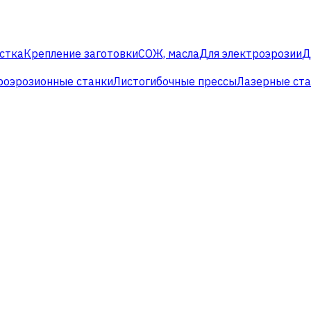
стка
Крепление заготовки
СОЖ, масла
Для электроэрозии
Д
роэрозионные станки
Листогибочные прессы
Лазерные ст