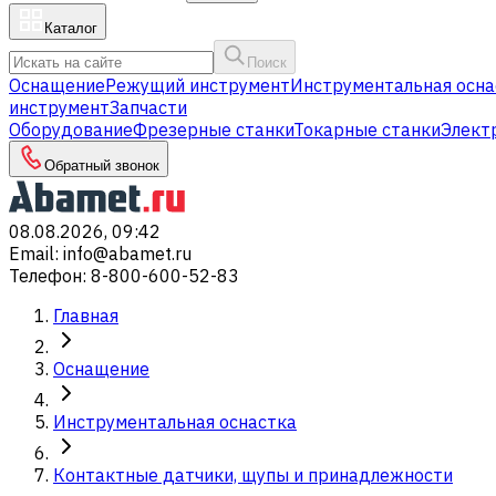
Каталог
Поиск
Оснащение
Режущий инструмент
Инструментальная осна
инструмент
Запчасти
Оборудование
Фрезерные станки
Токарные станки
Элект
Обратный звонок
08.08.2026, 09:42
Email
:
info@abamet.ru
Телефон
:
8-800-600-52-83
Главная
Оснащение
Инструментальная оснастка
Контактные датчики, щупы и принадлежности