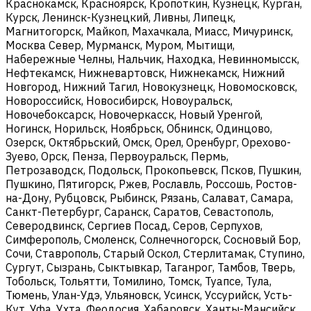
Краснокамск, Красноярск, Кропоткин, Кузнецк, Курган,
Курск, Ленинск-Кузнецкий, Ливны, Липецк,
Магнитогорск, Майкоп, Махачкала, Миасс, Мичуринск,
Москва Север, Мурманск, Муром, Мытищи,
Набережные Челны, Нальчик, Находка, Невинномысск,
Нефтекамск, Нижневартовск, Нижнекамск, Нижний
Новгород, Нижний Тагил, Новокузнецк, Новомосковск,
Новороссийск, Новосибирск, Новоуральск,
Новочебоксарск, Новочеркасск, Новый Уренгой,
Ногинск, Норильск, Ноябрьск, Обнинск, Одинцово,
Озерск, Октябрьский, Омск, Орел, Оренбург, Орехово-
Зуево, Орск, Пенза, Первоуральск, Пермь,
Петрозаводск, Подольск, Прокопьевск, Псков, Пушкин,
Пушкино, Пятигорск, Ржев, Рославль, Россошь, Ростов-
на-Дону, Рубцовск, Рыбинск, Рязань, Салават, Самара,
Санкт-Петербург, Саранск, Саратов, Севастополь,
Северодвинск, Сергиев Посад, Серов, Серпухов,
Симферополь, Смоленск, Солнечногорск, Сосновый Бор,
Сочи, Ставрополь, Старый Оскол, Стерлитамак, Ступино,
Сургут, Сызрань, Сыктывкар, Таганрог, Тамбов, Тверь,
Тобольск, Тольятти, Томилино, Томск, Туапсе, Тула,
Тюмень, Улан-Удэ, Ульяновск, Усинск, Уссурийск, Усть-
Кут, Уфа, Ухта, Феодосия, Хабаровск, Ханты-Мансийск,