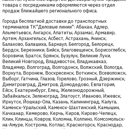
товара с посредниками оформляются через отдел
продаж ближайшего регионального офиса.
Города бесплатной доставки до транспортных
терминалов ТК"Деловые линии": Абакан, Адлер,
Альметьевск, Ангарск, Апатиты, Арзамас, Армавир,
Артем, Архангельск, Асбест, Астрахань, Ачинск,
Балаково, Балашиха, Барнаул, Белгород, Белорецк,
Бердск, Березники, Бийск, Благовещенск, Борисоглебск,
Боровичи, Братск, Брянск, Бузулук, Великие Луки,
Великий Новгород, Владивосток, Владикавказ,
Владимир, Волгоград, Волгодонск, Волжский, Вологда,
Воркута, Воронеж, Воскресенск, Воткинск, Всеволожск,
Выборг, Гатчина, Глазов, Горелово, Грозный, Дзержинск,
Димитровград, Дмитров, Домодедово, Евпатория,
Ейск, Екатеринбург, Елец, Железнодорожный,
Забайкальск, Зеленоград, Златоуст, Иваново, Ижевск,
Иркутск, Йошкар-Ола, Казань, Калининград, Калуга,
Каменск-Уральский, Каменск-Шахтинский, Камышин,
Качканар, Кемерово, Керчь, Киров, Кирово-Чепецк,
Клин, Клинцы, Ковров, Коломна, Колпино, Комсомольск-
на-Амуре, Кострома, Котлас, Красногорск, Краснодар,