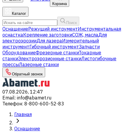
Корзина
Каталог
Поиск
Оснащение
Режущий инструмент
Инструментальная
оснастка
Крепление заготовки
СОЖ, масла
Для
электроэрозии
Для лазера
Измерительный
инструмент
Гибочный инструмент
Запчасти
Оборудование
Фрезерные станки
Токарные
станки
Электроэрозионные станки
Листогибочные
прессы
Лазерные станки
Обратный звонок
07.08.2026, 12:47
Email
:
info@abamet.ru
Телефон
:
8-800-600-52-83
Главная
Оснащение