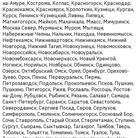
на-Амуре, Кострома, Котлас, Красногорск, Краснодар,
Краснокамск, Красноярск, Кропоткин, Кузнецк, Курган,
Курск, Ленинск-Кузнецкий, Ливны, Липецк,
Магнитогорск, Майкоп, Махачкала, Миасс, Мичуринск,
Москва Север, Мурманск, Муром, Мытищи,
Набережные Челны, Нальчик, Находка, Невинномысск,
Нефтекамск, Нижневартовск, Нижнекамск, Нижний
Новгород, Нижний Тагил, Новокузнецк, Новомосковск,
Новороссийск, Новосибирск, Новоуральск,
Новочебоксарск, Новочеркасск, Новый Уренгой,
Ногинск, Норильск, Ноябрьск, Обнинск, Одинцово,
Озерск, Октябрьский, Омск, Орел, Оренбург, Орехово-
Зуево, Орск, Пенза, Первоуральск, Пермь,
Петрозаводск, Подольск, Прокопьевск, Псков, Пушкин,
Пушкино, Пятигорск, Ржев, Рославль, Россошь, Ростов-
на-Дону, Рубцовск, Рыбинск, Рязань, Салават, Самара,
Санкт-Петербург, Саранск, Саратов, Севастополь,
Северодвинск, Сергиев Посад, Серов, Серпухов,
Симферополь, Смоленск, Солнечногорск, Сосновый Бор,
Сочи, Ставрополь, Старый Оскол, Стерлитамак, Ступино,
Сургут, Сызрань, Сыктывкар, Таганрог, Тамбов, Тверь,
Тобольск, Тольятти, Томилино, Томск, Туапсе, Тула,