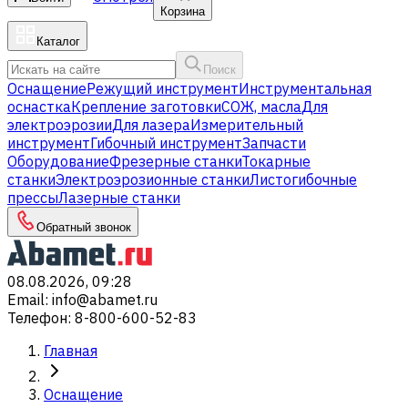
Корзина
Каталог
Поиск
Оснащение
Режущий инструмент
Инструментальная
оснастка
Крепление заготовки
СОЖ, масла
Для
электроэрозии
Для лазера
Измерительный
инструмент
Гибочный инструмент
Запчасти
Оборудование
Фрезерные станки
Токарные
станки
Электроэрозионные станки
Листогибочные
прессы
Лазерные станки
Обратный звонок
08.08.2026, 09:28
Email
:
info@abamet.ru
Телефон
:
8-800-600-52-83
Главная
Оснащение