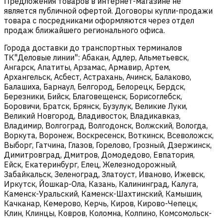
Предложения товаров в интернет-магазине не
является публичной офертой. Договоры купли-продажи
товара с посредниками оформляются через отдел
продаж ближайшего регионального офиса.
Города доставки до транспортных терминалов
ТК"Деловые линии": Абакан, Адлер, Альметьевск,
Ангарск, Апатиты, Арзамас, Армавир, Артем,
Архангельск, Асбест, Астрахань, Ачинск, Балаково,
Балашиха, Барнаул, Белгород, Белорецк, Бердск,
Березники, Бийск, Благовещенск, Борисоглебск,
Боровичи, Братск, Брянск, Бузулук, Великие Луки,
Великий Новгород, Владивосток, Владикавказ,
Владимир, Волгоград, Волгодонск, Волжский, Вологда,
Воркута, Воронеж, Воскресенск, Воткинск, Всеволожск,
Выборг, Гатчина, Глазов, Горелово, Грозный, Дзержинск,
Димитровград, Дмитров, Домодедово, Евпатория,
Ейск, Екатеринбург, Елец, Железнодорожный,
Забайкальск, Зеленоград, Златоуст, Иваново, Ижевск,
Иркутск, Йошкар-Ола, Казань, Калининград, Калуга,
Каменск-Уральский, Каменск-Шахтинский, Камышин,
Качканар, Кемерово, Керчь, Киров, Кирово-Чепецк,
Клин, Клинцы, Ковров, Коломна, Колпино, Комсомольск-