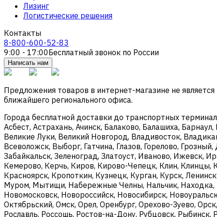
Лизинг
Логистические решения
Контакты
8-800-600-52-83
9:00 - 17:00
Бесплатный звонок по России
Написать нам
Предложения товаров в интернет-магазине не является
ближайшего регионального офиса.
Города бесплатной доставки до транспортных терминалов
Асбест, Астрахань, Ачинск, Балаково, Балашиха, Барнаул,
Великие Луки, Великий Новгород, Владивосток, Владикав
Всеволожск, Выборг, Гатчина, Глазов, Горелово, Грозны
Забайкальск, Зеленоград, Златоуст, Иваново, Ижевск, И
Кемерово, Керчь, Киров, Кирово-Чепецк, Клин, Клинцы, 
Красноярск, Кропоткин, Кузнецк, Курган, Курск, Ленинс
Муром, Мытищи, Набережные Челны, Нальчик, Находка, 
Новомосковск, Новороссийск, Новосибирск, Новоуральск,
Октябрьский, Омск, Орел, Оренбург, Орехово-Зуево, Орск
Рославль, Россошь, Ростов-на-Дону, Рубцовск, Рыбинск, 