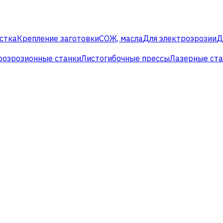
стка
Крепление заготовки
СОЖ, масла
Для электроэрозии
Д
роэрозионные станки
Листогибочные прессы
Лазерные ст