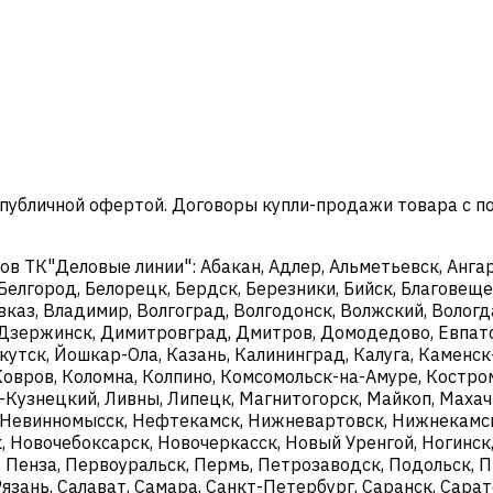
 публичной офертой. Договоры купли-продажи товара с 
 ТК"Деловые линии": Абакан, Адлер, Альметьевск, Ангарс
 Белгород, Белорецк, Бердск, Березники, Бийск, Благовещен
каз, Владимир, Волгоград, Волгодонск, Волжский, Вологда
й, Дзержинск, Димитровград, Дмитров, Домодедово, Евпат
ркутск, Йошкар-Ола, Казань, Калининград, Калуга, Камен
Ковров, Коломна, Колпино, Комсомольск-на-Амуре, Костро
к-Кузнецкий, Ливны, Липецк, Магнитогорск, Майкоп, Махач
Невинномысск, Нефтекамск, Нижневартовск, Нижнекамск
 Новочебоксарск, Новочеркасск, Новый Уренгой, Ногинск,
, Пенза, Первоуральск, Пермь, Петрозаводск, Подольск, П
Рязань, Салават, Самара, Санкт-Петербург, Саранск, Сара