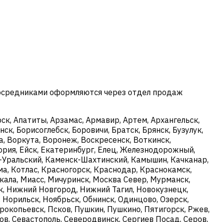
посредниками оформляются через отдел продаж
к, Апатиты, Арзамас, Армавир, Артем, Архангельск,
ск, Борисоглебск, Боровичи, Братск, Брянск, Бузулук,
, Воркута, Воронеж, Воскресенск, Воткинск,
ория, Ейск, Екатеринбург, Елец, Железнодорожный,
ск-Уральский, Каменск-Шахтинский, Камышин, Качканар,
ма, Котлас, Красногорск, Краснодар, Краснокамск,
кала, Миасс, Мичуринск, Москва Север, Мурманск,
, Нижний Новгород, Нижний Тагил, Новокузнецк,
 Норильск, Ноябрьск, Обнинск, Одинцово, Озерск,
рокопьевск, Псков, Пушкин, Пушкино, Пятигорск, Ржев,
тов, Севастополь, Северодвинск, Сергиев Посад, Серов,