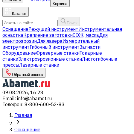
Корзина
Каталог
Поиск
Оснащение
Режущий инструмент
Инструментальная
оснастка
Крепление заготовки
СОЖ, масла
Для
электроэрозии
Для лазера
Измерительный
инструмент
Гибочный инструмент
Запчасти
Оборудование
Фрезерные станки
Токарные
станки
Электроэрозионные станки
Листогибочные
прессы
Лазерные станки
Обратный звонок
09.08.2026, 16:28
Email
:
info@abamet.ru
Телефон
:
8-800-600-52-83
Главная
Оснащение