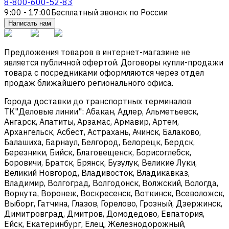
8-800-600-52-83
9:00 - 17:00
Бесплатный звонок по России
Написать нам
Предложения товаров в интернет-магазине не
является публичной офертой. Договоры купли-продажи
товара с посредниками оформляются через отдел
продаж ближайшего регионального офиса.
Города доставки до транспортных терминалов
ТК"Деловые линии": Абакан, Адлер, Альметьевск,
Ангарск, Апатиты, Арзамас, Армавир, Артем,
Архангельск, Асбест, Астрахань, Ачинск, Балаково,
Балашиха, Барнаул, Белгород, Белорецк, Бердск,
Березники, Бийск, Благовещенск, Борисоглебск,
Боровичи, Братск, Брянск, Бузулук, Великие Луки,
Великий Новгород, Владивосток, Владикавказ,
Владимир, Волгоград, Волгодонск, Волжский, Вологда,
Воркута, Воронеж, Воскресенск, Воткинск, Всеволожск,
Выборг, Гатчина, Глазов, Горелово, Грозный, Дзержинск,
Димитровград, Дмитров, Домодедово, Евпатория,
Ейск, Екатеринбург, Елец, Железнодорожный,