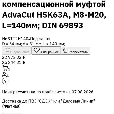
компенсационной муфтой
AdvaCut HSK63A, M8-M20,
L=140мм; DIN 69893
H63TT2H140
Под заказ
D = 54 мм; d = 31 мм; L = 140 мм;
В сравнение
В избранное
Распечатать
22 972,32 ₽
25 244,31 ₽
1
1
Цена рассчитана по прайс листу на
07.08.2026
Доставка до ПВЗ "СДЭК" или "Деловые Линии"
(платная)