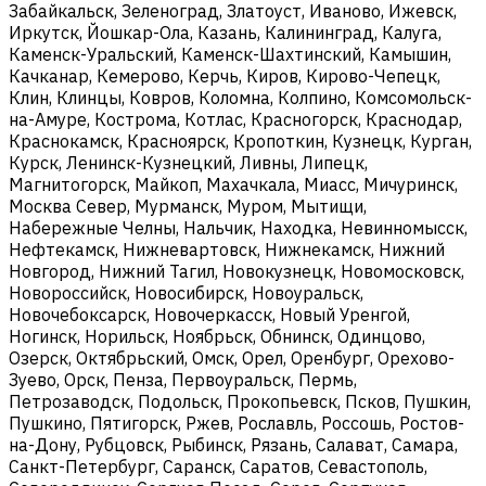
Забайкальск, Зеленоград, Златоуст, Иваново, Ижевск,
Иркутск, Йошкар-Ола, Казань, Калининград, Калуга,
Каменск-Уральский, Каменск-Шахтинский, Камышин,
Качканар, Кемерово, Керчь, Киров, Кирово-Чепецк,
Клин, Клинцы, Ковров, Коломна, Колпино, Комсомольск-
на-Амуре, Кострома, Котлас, Красногорск, Краснодар,
Краснокамск, Красноярск, Кропоткин, Кузнецк, Курган,
Курск, Ленинск-Кузнецкий, Ливны, Липецк,
Магнитогорск, Майкоп, Махачкала, Миасс, Мичуринск,
Москва Север, Мурманск, Муром, Мытищи,
Набережные Челны, Нальчик, Находка, Невинномысск,
Нефтекамск, Нижневартовск, Нижнекамск, Нижний
Новгород, Нижний Тагил, Новокузнецк, Новомосковск,
Новороссийск, Новосибирск, Новоуральск,
Новочебоксарск, Новочеркасск, Новый Уренгой,
Ногинск, Норильск, Ноябрьск, Обнинск, Одинцово,
Озерск, Октябрьский, Омск, Орел, Оренбург, Орехово-
Зуево, Орск, Пенза, Первоуральск, Пермь,
Петрозаводск, Подольск, Прокопьевск, Псков, Пушкин,
Пушкино, Пятигорск, Ржев, Рославль, Россошь, Ростов-
на-Дону, Рубцовск, Рыбинск, Рязань, Салават, Самара,
Санкт-Петербург, Саранск, Саратов, Севастополь,