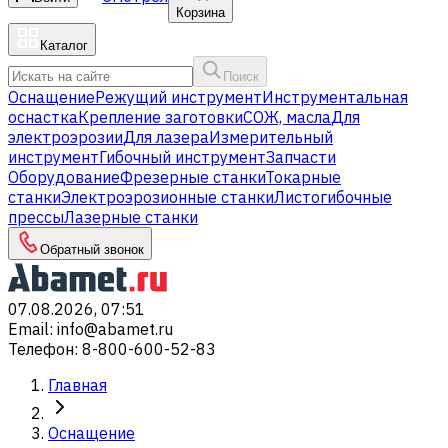
Корзина
Каталог
Поиск
Оснащение
Режущий инструмент
Инструментальная
оснастка
Крепление заготовки
СОЖ, масла
Для
электроэрозии
Для лазера
Измерительный
инструмент
Гибочный инструмент
Запчасти
Оборудование
Фрезерные станки
Токарные
станки
Электроэрозионные станки
Листогибочные
прессы
Лазерные станки
Обратный звонок
07.08.2026, 07:51
Email
:
info@abamet.ru
Телефон
:
8-800-600-52-83
Главная
Оснащение