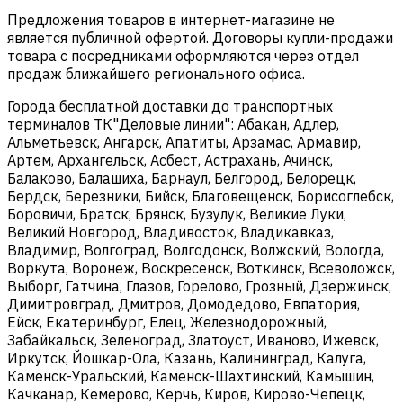
Предложения товаров в интернет-магазине не
является публичной офертой. Договоры купли-продажи
товара с посредниками оформляются через отдел
продаж ближайшего регионального офиса.
Города бесплатной доставки до транспортных
терминалов ТК"Деловые линии": Абакан, Адлер,
Альметьевск, Ангарск, Апатиты, Арзамас, Армавир,
Артем, Архангельск, Асбест, Астрахань, Ачинск,
Балаково, Балашиха, Барнаул, Белгород, Белорецк,
Бердск, Березники, Бийск, Благовещенск, Борисоглебск,
Боровичи, Братск, Брянск, Бузулук, Великие Луки,
Великий Новгород, Владивосток, Владикавказ,
Владимир, Волгоград, Волгодонск, Волжский, Вологда,
Воркута, Воронеж, Воскресенск, Воткинск, Всеволожск,
Выборг, Гатчина, Глазов, Горелово, Грозный, Дзержинск,
Димитровград, Дмитров, Домодедово, Евпатория,
Ейск, Екатеринбург, Елец, Железнодорожный,
Забайкальск, Зеленоград, Златоуст, Иваново, Ижевск,
Иркутск, Йошкар-Ола, Казань, Калининград, Калуга,
Каменск-Уральский, Каменск-Шахтинский, Камышин,
Качканар, Кемерово, Керчь, Киров, Кирово-Чепецк,