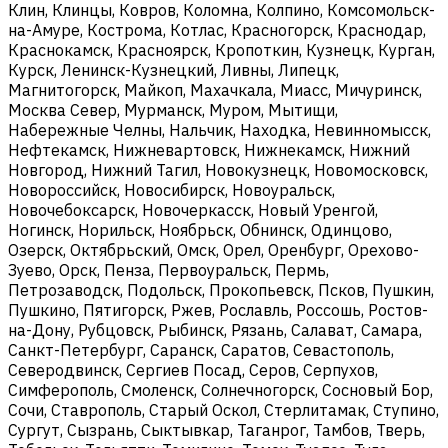
Клин, Клинцы, Ковров, Коломна, Колпино, Комсомольск-
на-Амуре, Кострома, Котлас, Красногорск, Краснодар,
Краснокамск, Красноярск, Кропоткин, Кузнецк, Курган,
Курск, Ленинск-Кузнецкий, Ливны, Липецк,
Магнитогорск, Майкоп, Махачкала, Миасс, Мичуринск,
Москва Север, Мурманск, Муром, Мытищи,
Набережные Челны, Нальчик, Находка, Невинномысск,
Нефтекамск, Нижневартовск, Нижнекамск, Нижний
Новгород, Нижний Тагил, Новокузнецк, Новомосковск,
Новороссийск, Новосибирск, Новоуральск,
Новочебоксарск, Новочеркасск, Новый Уренгой,
Ногинск, Норильск, Ноябрьск, Обнинск, Одинцово,
Озерск, Октябрьский, Омск, Орел, Оренбург, Орехово-
Зуево, Орск, Пенза, Первоуральск, Пермь,
Петрозаводск, Подольск, Прокопьевск, Псков, Пушкин,
Пушкино, Пятигорск, Ржев, Рославль, Россошь, Ростов-
на-Дону, Рубцовск, Рыбинск, Рязань, Салават, Самара,
Санкт-Петербург, Саранск, Саратов, Севастополь,
Северодвинск, Сергиев Посад, Серов, Серпухов,
Симферополь, Смоленск, Солнечногорск, Сосновый Бор,
Сочи, Ставрополь, Старый Оскол, Стерлитамак, Ступино,
Сургут, Сызрань, Сыктывкар, Таганрог, Тамбов, Тверь,