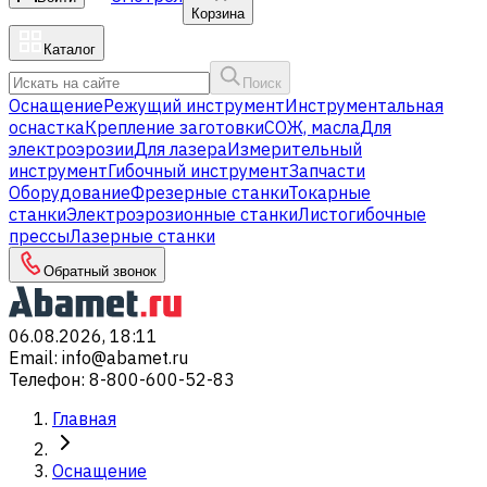
Корзина
Каталог
Поиск
Оснащение
Режущий инструмент
Инструментальная
оснастка
Крепление заготовки
СОЖ, масла
Для
электроэрозии
Для лазера
Измерительный
инструмент
Гибочный инструмент
Запчасти
Оборудование
Фрезерные станки
Токарные
станки
Электроэрозионные станки
Листогибочные
прессы
Лазерные станки
Обратный звонок
06.08.2026, 18:11
Email
:
info@abamet.ru
Телефон
:
8-800-600-52-83
Главная
Оснащение