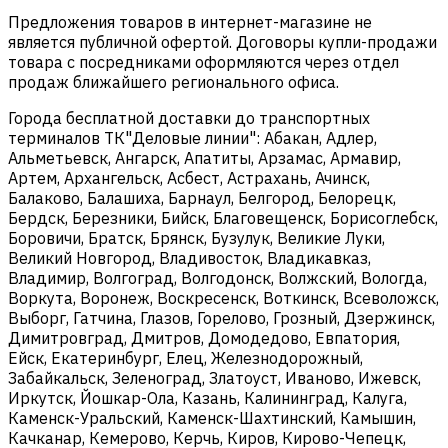
Предложения товаров в интернет-магазине не
является публичной офертой. Договоры купли-продажи
товара с посредниками оформляются через отдел
продаж ближайшего регионального офиса.
Города бесплатной доставки до транспортных
терминалов ТК"Деловые линии": Абакан, Адлер,
Альметьевск, Ангарск, Апатиты, Арзамас, Армавир,
Артем, Архангельск, Асбест, Астрахань, Ачинск,
Балаково, Балашиха, Барнаул, Белгород, Белорецк,
Бердск, Березники, Бийск, Благовещенск, Борисоглебск,
Боровичи, Братск, Брянск, Бузулук, Великие Луки,
Великий Новгород, Владивосток, Владикавказ,
Владимир, Волгоград, Волгодонск, Волжский, Вологда,
Воркута, Воронеж, Воскресенск, Воткинск, Всеволожск,
Выборг, Гатчина, Глазов, Горелово, Грозный, Дзержинск,
Димитровград, Дмитров, Домодедово, Евпатория,
Ейск, Екатеринбург, Елец, Железнодорожный,
Забайкальск, Зеленоград, Златоуст, Иваново, Ижевск,
Иркутск, Йошкар-Ола, Казань, Калининград, Калуга,
Каменск-Уральский, Каменск-Шахтинский, Камышин,
Качканар, Кемерово, Керчь, Киров, Кирово-Чепецк,