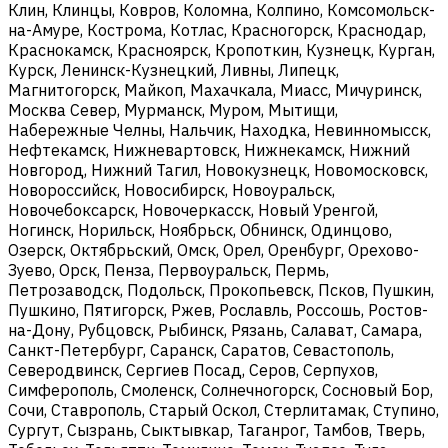
Клин, Клинцы, Ковров, Коломна, Колпино, Комсомольск-
на-Амуре, Кострома, Котлас, Красногорск, Краснодар,
Краснокамск, Красноярск, Кропоткин, Кузнецк, Курган,
Курск, Ленинск-Кузнецкий, Ливны, Липецк,
Магнитогорск, Майкоп, Махачкала, Миасс, Мичуринск,
Москва Север, Мурманск, Муром, Мытищи,
Набережные Челны, Нальчик, Находка, Невинномысск,
Нефтекамск, Нижневартовск, Нижнекамск, Нижний
Новгород, Нижний Тагил, Новокузнецк, Новомосковск,
Новороссийск, Новосибирск, Новоуральск,
Новочебоксарск, Новочеркасск, Новый Уренгой,
Ногинск, Норильск, Ноябрьск, Обнинск, Одинцово,
Озерск, Октябрьский, Омск, Орел, Оренбург, Орехово-
Зуево, Орск, Пенза, Первоуральск, Пермь,
Петрозаводск, Подольск, Прокопьевск, Псков, Пушкин,
Пушкино, Пятигорск, Ржев, Рославль, Россошь, Ростов-
на-Дону, Рубцовск, Рыбинск, Рязань, Салават, Самара,
Санкт-Петербург, Саранск, Саратов, Севастополь,
Северодвинск, Сергиев Посад, Серов, Серпухов,
Симферополь, Смоленск, Солнечногорск, Сосновый Бор,
Сочи, Ставрополь, Старый Оскол, Стерлитамак, Ступино,
Сургут, Сызрань, Сыктывкар, Таганрог, Тамбов, Тверь,