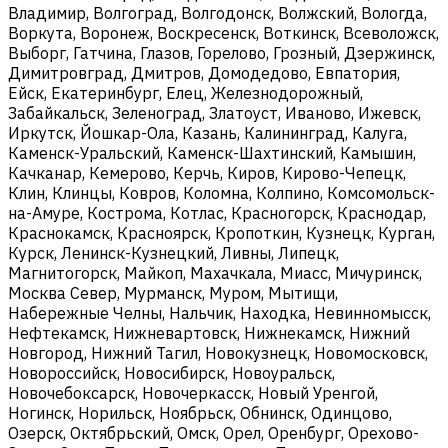
Владимир, Волгоград, Волгодонск, Волжский, Вологда,
Воркута, Воронеж, Воскресенск, Воткинск, Всеволожск,
Выборг, Гатчина, Глазов, Горелово, Грозный, Дзержинск,
Димитровград, Дмитров, Домодедово, Евпатория,
Ейск, Екатеринбург, Елец, Железнодорожный,
Забайкальск, Зеленоград, Златоуст, Иваново, Ижевск,
Иркутск, Йошкар-Ола, Казань, Калининград, Калуга,
Каменск-Уральский, Каменск-Шахтинский, Камышин,
Качканар, Кемерово, Керчь, Киров, Кирово-Чепецк,
Клин, Клинцы, Ковров, Коломна, Колпино, Комсомольск-
на-Амуре, Кострома, Котлас, Красногорск, Краснодар,
Краснокамск, Красноярск, Кропоткин, Кузнецк, Курган,
Курск, Ленинск-Кузнецкий, Ливны, Липецк,
Магнитогорск, Майкоп, Махачкала, Миасс, Мичуринск,
Москва Север, Мурманск, Муром, Мытищи,
Набережные Челны, Нальчик, Находка, Невинномысск,
Нефтекамск, Нижневартовск, Нижнекамск, Нижний
Новгород, Нижний Тагил, Новокузнецк, Новомосковск,
Новороссийск, Новосибирск, Новоуральск,
Новочебоксарск, Новочеркасск, Новый Уренгой,
Ногинск, Норильск, Ноябрьск, Обнинск, Одинцово,
Озерск, Октябрьский, Омск, Орел, Оренбург, Орехово-