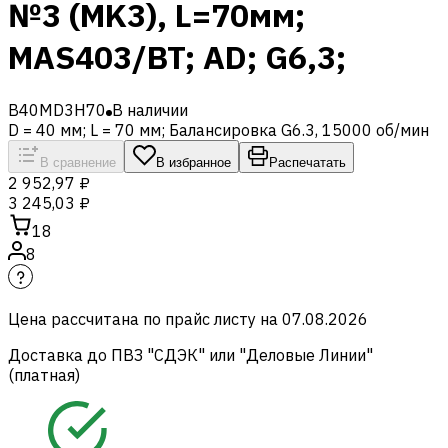
№3 (MK3), L=70мм;
MAS403/BT; AD; G6,3;
B40MD3H70
В наличии
D = 40 мм; L = 70 мм; Балансировка G6.3, 15000 об/мин
В сравнение
В избранное
Распечатать
2 952,97 ₽
3 245,03 ₽
18
8
Цена рассчитана по прайс листу на
07.08.2026
Доставка до ПВЗ "СДЭК" или "Деловые Линии"
(платная)