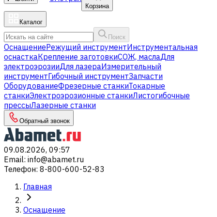
Корзина
Каталог
Поиск
Оснащение
Режущий инструмент
Инструментальная
оснастка
Крепление заготовки
СОЖ, масла
Для
электроэрозии
Для лазера
Измерительный
инструмент
Гибочный инструмент
Запчасти
Оборудование
Фрезерные станки
Токарные
станки
Электроэрозионные станки
Листогибочные
прессы
Лазерные станки
Обратный звонок
09.08.2026, 09:57
Email
:
info@abamet.ru
Телефон
:
8-800-600-52-83
Главная
Оснащение