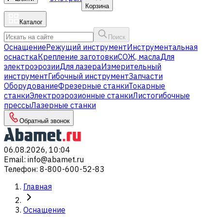
Корзина
Каталог
Поиск
Оснащение
Режущий инструмент
Инструментальная
оснастка
Крепление заготовки
СОЖ, масла
Для
электроэрозии
Для лазера
Измерительный
инструмент
Гибочный инструмент
Запчасти
Оборудование
Фрезерные станки
Токарные
станки
Электроэрозионные станки
Листогибочные
прессы
Лазерные станки
Обратный звонок
06.08.2026, 10:04
Email
:
info@abamet.ru
Телефон
:
8-800-600-52-83
Главная
Оснащение