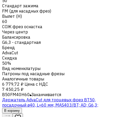
50
Стандарт зажима
FM (для насадных фрез)
Вылет (H)
60
СОЖ фрез оснастка
Через центр
Балансировка
G6,3 - стандартная
Бренд
AdvaCut
Скидка
50%
Вид номенклатуры
Патроны под насадные фрезы
Аналогичные товары
6 779,72 ₽
Цена с НДС
7 450,25 ₽
B50FM40H60
Заканчивается
Держатель AdvaCut для торцевых фрез BT50,
посадочный ø40, L=60 мм; MAS403/BT; AD; G6,3;
В корзину