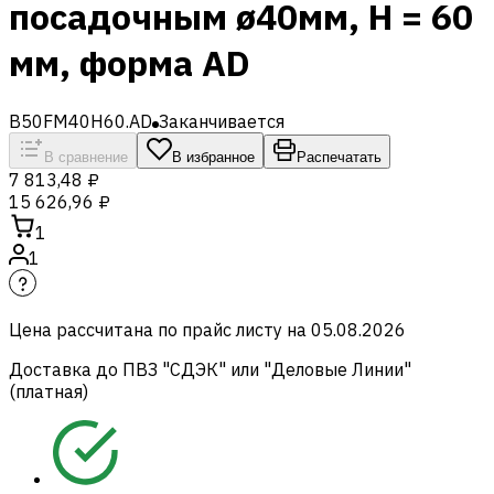
посадочным ø40мм, H = 60
мм, форма AD
B50FM40H60.AD
Заканчивается
В сравнение
В избранное
Распечатать
7 813,48 ₽
15 626,96 ₽
1
1
Цена рассчитана по прайс листу на
05.08.2026
Доставка до ПВЗ "СДЭК" или "Деловые Линии"
(платная)