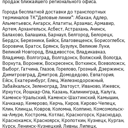
продаж ближайшего регионального офиса.
Города бесплатной доставки до транспортных
терминалов ТК"Деловые линии": Абакан, Адлер,
Альметьевск, Ангарск, Апатиты, Арзамас, Армавир,
Артем, Архангельск, Асбест, Астрахань, Ачинск,
Балаково, Балашиха, Барнаул, Белгород, Белорецк,
Бердск, Березники, Бийск, Благовещенск, Борисоглебск,
Боровичи, Братск, Брянск, Бузулук, Великие Луки,
Великий Новгород, Владивосток, Владикавказ,
Владимир, Волгоград, Волгодонск, Волжский, Вологда,
Воркута, Воронеж, Воскресенск, Воткинск, Всеволожск,
Выборг, Гатчина, Глазов, Горелово, Грозный, Дзержинск,
Димитровград, Дмитров, Домодедово, Евпатория,
Ейск, Екатеринбург, Елец, Железнодорожный,
Забайкальск, Зеленоград, Златоуст, Иваново, Ижевск,
Иркутск, Йошкар-Ола, Казань, Калининград, Калуга,
Каменск-Уральский, Каменск-Шахтинский, Камышин,
Качканар, Кемерово, Керчь, Киров, Кирово-Чепецк,
Клин, Клинцы, Ковров, Коломна, Колпино, Комсомольск-
на-Амуре, Кострома, Котлас, Красногорск, Краснодар,
Краснокамск, Красноярск, Кропоткин, Кузнецк, Курган,
Курск, Ленинск-Кузнецкий, Ливны, Липецк,