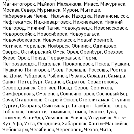
Магнитогорск, Майкоп, Махачкала, Миасс, Мичуринск,
Москва Север, Мурманск, Муром, Мытищи,
Набережные Челны, Нальчик, Находка, Невинномысск,
Нефтекамск, Нижневартовск, Нижнекамск, Нижний
Новгород, Нижний Тагил, Новокузнецк, Новомосковск,
Новороссийск, Новосибирск, Новоуральск,
Новочебоксарск, Новочеркасск, Новый Уренгой,
Ногинск, Норильск, Ноябрьск, Обнинск, Одинцово,
Озерск, Октябрьский, Омск, Орел, Оренбург, Орехово-
Зуево, Орск, Пенза, Первоуральск, Пермь,
Петрозаводск, Подольск, Прокопьевск, Псков, Пушкин,
Пушкино, Пятигорск, Ржев, Рославль, Россошь, Ростов-
на-Дону, Рубцовск, Рыбинск, Рязань, Салават, Самара,
Санкт-Петербург, Саранск, Саратов, Севастополь,
Северодвинск, Сергиев Посад, Серов, Серпухов,
Симферополь, Смоленск, Солнечногорск, Сосновый Бор,
Сочи, Ставрополь, Старый Оскол, Стерлитамак, Ступино,
Сургут, Сызрань, Сыктывкар, Таганрог, Тамбов, Тверь,
Тобольск, Тольятти, Томилино, Томск, Туапсе, Тула,
Тюмень, Улан-Удэ, Ульяновск, Усинск, Уссурийск, Усть-
Кут, Уфа, Ухта, Феодосия, Хабаровск, Ханты-Мансийск,
Чебоксары, Челябинск, Череповец, Чехов, Чита,