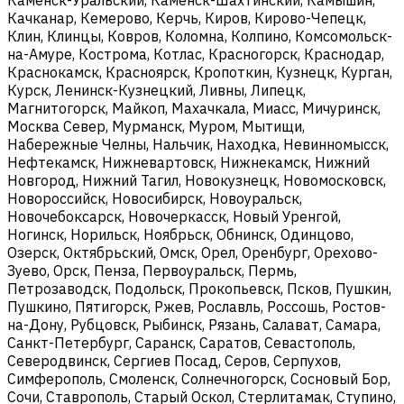
Качканар, Кемерово, Керчь, Киров, Кирово-Чепецк,
Клин, Клинцы, Ковров, Коломна, Колпино, Комсомольск-
на-Амуре, Кострома, Котлас, Красногорск, Краснодар,
Краснокамск, Красноярск, Кропоткин, Кузнецк, Курган,
Курск, Ленинск-Кузнецкий, Ливны, Липецк,
Магнитогорск, Майкоп, Махачкала, Миасс, Мичуринск,
Москва Север, Мурманск, Муром, Мытищи,
Набережные Челны, Нальчик, Находка, Невинномысск,
Нефтекамск, Нижневартовск, Нижнекамск, Нижний
Новгород, Нижний Тагил, Новокузнецк, Новомосковск,
Новороссийск, Новосибирск, Новоуральск,
Новочебоксарск, Новочеркасск, Новый Уренгой,
Ногинск, Норильск, Ноябрьск, Обнинск, Одинцово,
Озерск, Октябрьский, Омск, Орел, Оренбург, Орехово-
Зуево, Орск, Пенза, Первоуральск, Пермь,
Петрозаводск, Подольск, Прокопьевск, Псков, Пушкин,
Пушкино, Пятигорск, Ржев, Рославль, Россошь, Ростов-
на-Дону, Рубцовск, Рыбинск, Рязань, Салават, Самара,
Санкт-Петербург, Саранск, Саратов, Севастополь,
Северодвинск, Сергиев Посад, Серов, Серпухов,
Симферополь, Смоленск, Солнечногорск, Сосновый Бор,
Сочи, Ставрополь, Старый Оскол, Стерлитамак, Ступино,