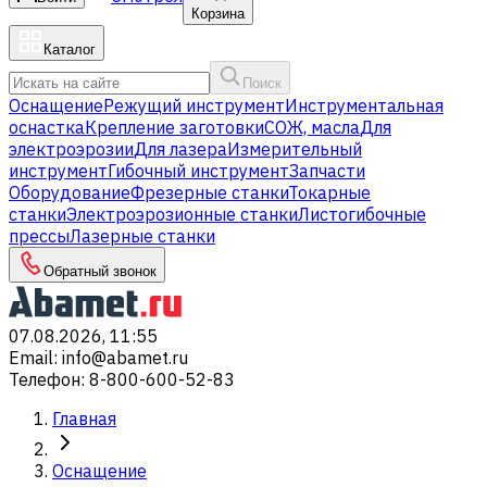
Корзина
Каталог
Поиск
Оснащение
Режущий инструмент
Инструментальная
оснастка
Крепление заготовки
СОЖ, масла
Для
электроэрозии
Для лазера
Измерительный
инструмент
Гибочный инструмент
Запчасти
Оборудование
Фрезерные станки
Токарные
станки
Электроэрозионные станки
Листогибочные
прессы
Лазерные станки
Обратный звонок
07.08.2026, 11:55
Email
:
info@abamet.ru
Телефон
:
8-800-600-52-83
Главная
Оснащение