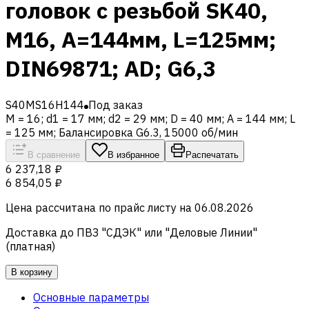
головок с резьбой SK40,
M16, A=144мм, L=125мм;
DIN69871; AD; G6,3
S40MS16H144
Под заказ
M = 16; d1 = 17 мм; d2 = 29 мм; D = 40 мм; A = 144 мм; L
= 125 мм; Балансировка G6.3, 15000 об/мин
В сравнение
В избранное
Распечатать
6 237,18 ₽
6 854,05 ₽
Цена рассчитана по прайс листу на
06.08.2026
Доставка до ПВЗ "СДЭК" или "Деловые Линии"
(платная)
В корзину
Основные параметры