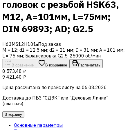
головок с резьбой HSK63,
M12, A=101мм, L=75мм;
DIN 69893; AD; G2.5
H63MS12H101
Под заказ
M = 12; d1 = 12,5 мм; d2 = 21 мм; D = 31 мм; A = 101 мм;
L = 75 мм; Балансировка G2.5, 25000 об/мин
В сравнение
В избранное
Распечатать
8 573,48 ₽
9 421,40 ₽
Цена рассчитана по прайс листу на
06.08.2026
Доставка до ПВЗ "СДЭК" или "Деловые Линии"
(платная)
В корзину
Основные параметры