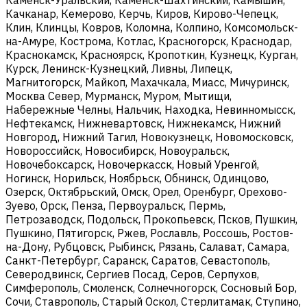
Качканар, Кемерово, Керчь, Киров, Кирово-Чепецк,
Клин, Клинцы, Ковров, Коломна, Колпино, Комсомольск-
на-Амуре, Кострома, Котлас, Красногорск, Краснодар,
Краснокамск, Красноярск, Кропоткин, Кузнецк, Курган,
Курск, Ленинск-Кузнецкий, Ливны, Липецк,
Магнитогорск, Майкоп, Махачкала, Миасс, Мичуринск,
Москва Север, Мурманск, Муром, Мытищи,
Набережные Челны, Нальчик, Находка, Невинномысск,
Нефтекамск, Нижневартовск, Нижнекамск, Нижний
Новгород, Нижний Тагил, Новокузнецк, Новомосковск,
Новороссийск, Новосибирск, Новоуральск,
Новочебоксарск, Новочеркасск, Новый Уренгой,
Ногинск, Норильск, Ноябрьск, Обнинск, Одинцово,
Озерск, Октябрьский, Омск, Орел, Оренбург, Орехово-
Зуево, Орск, Пенза, Первоуральск, Пермь,
Петрозаводск, Подольск, Прокопьевск, Псков, Пушкин,
Пушкино, Пятигорск, Ржев, Рославль, Россошь, Ростов-
на-Дону, Рубцовск, Рыбинск, Рязань, Салават, Самара,
Санкт-Петербург, Саранск, Саратов, Севастополь,
Северодвинск, Сергиев Посад, Серов, Серпухов,
Симферополь, Смоленск, Солнечногорск, Сосновый Бор,
Сочи, Ставрополь, Старый Оскол, Стерлитамак, Ступино,