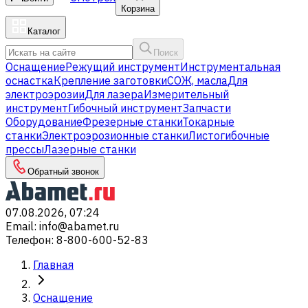
Корзина
Каталог
Поиск
Оснащение
Режущий инструмент
Инструментальная
оснастка
Крепление заготовки
СОЖ, масла
Для
электроэрозии
Для лазера
Измерительный
инструмент
Гибочный инструмент
Запчасти
Оборудование
Фрезерные станки
Токарные
станки
Электроэрозионные станки
Листогибочные
прессы
Лазерные станки
Обратный звонок
07.08.2026, 07:24
Email
:
info@abamet.ru
Телефон
:
8-800-600-52-83
Главная
Оснащение