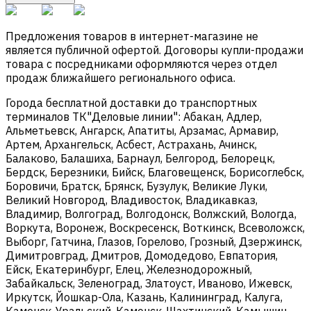
Предложения товаров в интернет-магазине не
является публичной офертой. Договоры купли-продажи
товара с посредниками оформляются через отдел
продаж ближайшего регионального офиса.
Города бесплатной доставки до транспортных
терминалов ТК"Деловые линии": Абакан, Адлер,
Альметьевск, Ангарск, Апатиты, Арзамас, Армавир,
Артем, Архангельск, Асбест, Астрахань, Ачинск,
Балаково, Балашиха, Барнаул, Белгород, Белорецк,
Бердск, Березники, Бийск, Благовещенск, Борисоглебск,
Боровичи, Братск, Брянск, Бузулук, Великие Луки,
Великий Новгород, Владивосток, Владикавказ,
Владимир, Волгоград, Волгодонск, Волжский, Вологда,
Воркута, Воронеж, Воскресенск, Воткинск, Всеволожск,
Выборг, Гатчина, Глазов, Горелово, Грозный, Дзержинск,
Димитровград, Дмитров, Домодедово, Евпатория,
Ейск, Екатеринбург, Елец, Железнодорожный,
Забайкальск, Зеленоград, Златоуст, Иваново, Ижевск,
Иркутск, Йошкар-Ола, Казань, Калининград, Калуга,
Каменск-Уральский, Каменск-Шахтинский, Камышин,