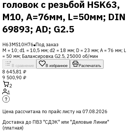
головок с резьбой HSK63,
M10, A=76мм, L=50мм; DIN
69893; AD; G2.5
H63MS10H76
Под заказ
M = 10; d1 = 10,5 мм; d2 = 18 мм; D = 23 мм; A = 76 мм; L
= 50 мм; Балансировка G2.5, 25000 об/мин
В сравнение
В избранное
Распечатать
8 645,81 ₽
9 500,90 ₽
2
1
Цена рассчитана по прайс листу на
07.08.2026
Доставка до ПВЗ "СДЭК" или "Деловые Линии"
(платная)