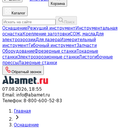
Корзина
Каталог
Поиск
Оснащение
Режущий инструмент
Инструментальная
оснастка
Крепление заготовки
СОЖ, масла
Для
электроэрозии
Для лазера
Измерительный
инструмент
Гибочный инструмент
Запчасти
Оборудование
Фрезерные станки
Токарные
станки
Электроэрозионные станки
Листогибочные
прессы
Лазерные станки
Обратный звонок
07.08.2026, 18:55
Email
:
info@abamet.ru
Телефон
:
8-800-600-52-83
Главная
Оснащение