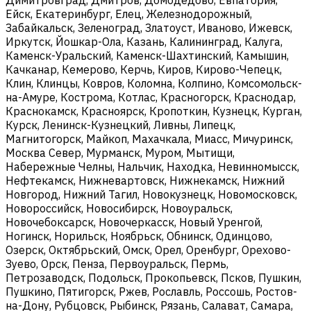
Ейск, Екатеринбург, Елец, Железнодорожный,
Забайкальск, Зеленоград, Златоуст, Иваново, Ижевск,
Иркутск, Йошкар-Ола, Казань, Калининград, Калуга,
Каменск-Уральский, Каменск-Шахтинский, Камышин,
Качканар, Кемерово, Керчь, Киров, Кирово-Чепецк,
Клин, Клинцы, Ковров, Коломна, Колпино, Комсомольск-
на-Амуре, Кострома, Котлас, Красногорск, Краснодар,
Краснокамск, Красноярск, Кропоткин, Кузнецк, Курган,
Курск, Ленинск-Кузнецкий, Ливны, Липецк,
Магнитогорск, Майкоп, Махачкала, Миасс, Мичуринск,
Москва Север, Мурманск, Муром, Мытищи,
Набережные Челны, Нальчик, Находка, Невинномысск,
Нефтекамск, Нижневартовск, Нижнекамск, Нижний
Новгород, Нижний Тагил, Новокузнецк, Новомосковск,
Новороссийск, Новосибирск, Новоуральск,
Новочебоксарск, Новочеркасск, Новый Уренгой,
Ногинск, Норильск, Ноябрьск, Обнинск, Одинцово,
Озерск, Октябрьский, Омск, Орел, Оренбург, Орехово-
Зуево, Орск, Пенза, Первоуральск, Пермь,
Петрозаводск, Подольск, Прокопьевск, Псков, Пушкин,
Пушкино, Пятигорск, Ржев, Рославль, Россошь, Ростов-
на-Дону, Рубцовск, Рыбинск, Рязань, Салават, Самара,