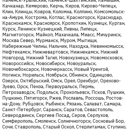
Качканар, Кемерово, Керчь, Киров, Кирово-Чепецк,
Клин, Клинцы, Ковров, Коломна, Колпино, Комсомольск-
на-Амуре, Кострома, Котлас, Красногорск, Краснодар,
Краснокамск, Красноярск, Кропоткин, Кузнецк, Курган,
Курск, Ленинск-Кузнецкий, Ливны, Липецк,
Магнитогорск, Майкоп, Махачкала, Миасс, Мичуринск,
Москва Север, Мурманск, Муром, Мытищи,
Набережные Челны, Нальчик, Находка, Невинномысск,
Нефтекамск, Нижневартовск, Нижнекамск, Нижний
Новгород, Нижний Тагил, Новокузнецк, Новомосковск,
Новороссийск, Новосибирск, Новоуральск,
Новочебоксарск, Новочеркасск, Новый Уренгой,
Ногинск, Норильск, Ноябрьск, Обнинск, Одинцово,
Озерск, Октябрьский, Омск, Орел, Оренбург, Орехово-
Зуево, Орск, Пенза, Первоуральск, Пермь,
Петрозаводск, Подольск, Прокопьевск, Псков, Пушкин,
Пушкино, Пятигорск, Ржев, Рославль, Россошь, Ростов-
на-Дону, Рубцовск, Рыбинск, Рязань, Салават, Самара,
Санкт-Петербург, Саранск, Саратов, Севастополь,
Северодвинск, Сергиев Посад, Серов, Серпухов,
Симферополь, Смоленск, Солнечногорск, Сосновый Бор,
Сочи, Ставрополь, Старый Оскол, Стерлитамак, Ступино,