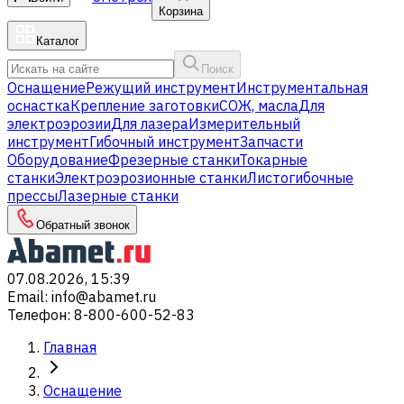
Корзина
Каталог
Поиск
Оснащение
Режущий инструмент
Инструментальная
оснастка
Крепление заготовки
СОЖ, масла
Для
электроэрозии
Для лазера
Измерительный
инструмент
Гибочный инструмент
Запчасти
Оборудование
Фрезерные станки
Токарные
станки
Электроэрозионные станки
Листогибочные
прессы
Лазерные станки
Обратный звонок
07.08.2026, 15:39
Email
:
info@abamet.ru
Телефон
:
8-800-600-52-83
Главная
Оснащение