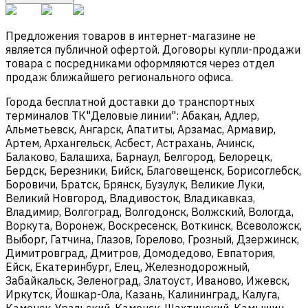
Предложения товаров в интернет-магазине не
является публичной офертой. Договоры купли-продажи
товара с посредниками оформляются через отдел
продаж ближайшего регионального офиса.
Города бесплатной доставки до транспортных
терминалов ТК"Деловые линии": Абакан, Адлер,
Альметьевск, Ангарск, Апатиты, Арзамас, Армавир,
Артем, Архангельск, Асбест, Астрахань, Ачинск,
Балаково, Балашиха, Барнаул, Белгород, Белорецк,
Бердск, Березники, Бийск, Благовещенск, Борисоглебск,
Боровичи, Братск, Брянск, Бузулук, Великие Луки,
Великий Новгород, Владивосток, Владикавказ,
Владимир, Волгоград, Волгодонск, Волжский, Вологда,
Воркута, Воронеж, Воскресенск, Воткинск, Всеволожск,
Выборг, Гатчина, Глазов, Горелово, Грозный, Дзержинск,
Димитровград, Дмитров, Домодедово, Евпатория,
Ейск, Екатеринбург, Елец, Железнодорожный,
Забайкальск, Зеленоград, Златоуст, Иваново, Ижевск,
Иркутск, Йошкар-Ола, Казань, Калининград, Калуга,
Каменск-Уральский, Каменск-Шахтинский, Камышин,