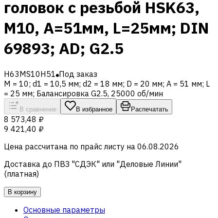
головок с резьбой HSK63,
M10, A=51мм, L=25мм; DIN
69893; AD; G2.5
H63MS10H51
Под заказ
M = 10; d1 = 10,5 мм; d2 = 18 мм; D = 20 мм; A = 51 мм; L
= 25 мм; Балансировка G2.5, 25000 об/мин
В сравнение
В избранное
Распечатать
8 573,48 ₽
9 421,40 ₽
Цена рассчитана по прайс листу на
06.08.2026
Доставка до ПВЗ "СДЭК" или "Деловые Линии"
(платная)
В корзину
Основные параметры