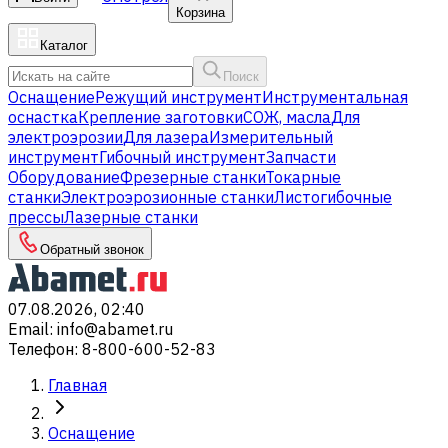
Корзина
Каталог
Поиск
Оснащение
Режущий инструмент
Инструментальная
оснастка
Крепление заготовки
СОЖ, масла
Для
электроэрозии
Для лазера
Измерительный
инструмент
Гибочный инструмент
Запчасти
Оборудование
Фрезерные станки
Токарные
станки
Электроэрозионные станки
Листогибочные
прессы
Лазерные станки
Обратный звонок
07.08.2026, 02:40
Email
:
info@abamet.ru
Телефон
:
8-800-600-52-83
Главная
Оснащение