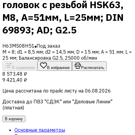
головок с резьбой HSK63,
M8, A=51мм, L=25мм; DIN
69893; AD; G2.5
H63MS08H51
Под заказ
M = 8; d1 = 8,5 мм; d2 = 14,5 мм; D = 15 мм; A = 51 мм; L =
25 мм; Балансировка G2.5, 25000 об/мин
В сравнение
В избранное
Распечатать
8 573,48 ₽
9 421,40 ₽
Цена рассчитана по прайс листу на
06.08.2026
Доставка до ПВЗ "СДЭК" или "Деловые Линии"
(платная)
В корзину
Основные параметры