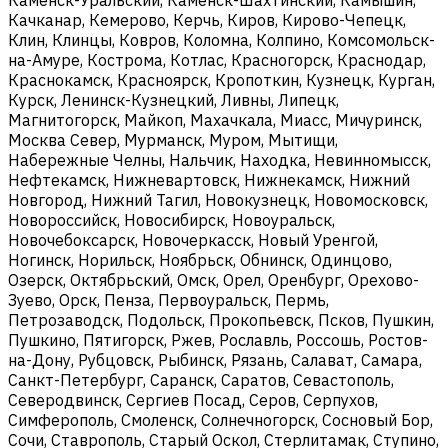
Качканар, Кемерово, Керчь, Киров, Кирово-Чепецк,
Клин, Клинцы, Ковров, Коломна, Колпино, Комсомольск-
на-Амуре, Кострома, Котлас, Красногорск, Краснодар,
Краснокамск, Красноярск, Кропоткин, Кузнецк, Курган,
Курск, Ленинск-Кузнецкий, Ливны, Липецк,
Магнитогорск, Майкоп, Махачкала, Миасс, Мичуринск,
Москва Север, Мурманск, Муром, Мытищи,
Набережные Челны, Нальчик, Находка, Невинномысск,
Нефтекамск, Нижневартовск, Нижнекамск, Нижний
Новгород, Нижний Тагил, Новокузнецк, Новомосковск,
Новороссийск, Новосибирск, Новоуральск,
Новочебоксарск, Новочеркасск, Новый Уренгой,
Ногинск, Норильск, Ноябрьск, Обнинск, Одинцово,
Озерск, Октябрьский, Омск, Орел, Оренбург, Орехово-
Зуево, Орск, Пенза, Первоуральск, Пермь,
Петрозаводск, Подольск, Прокопьевск, Псков, Пушкин,
Пушкино, Пятигорск, Ржев, Рославль, Россошь, Ростов-
на-Дону, Рубцовск, Рыбинск, Рязань, Салават, Самара,
Санкт-Петербург, Саранск, Саратов, Севастополь,
Северодвинск, Сергиев Посад, Серов, Серпухов,
Симферополь, Смоленск, Солнечногорск, Сосновый Бор,
Сочи, Ставрополь, Старый Оскол, Стерлитамак, Ступино,