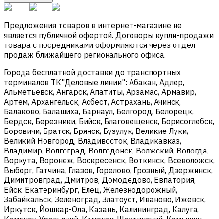
Предложения товаров в интернет-магазине не
является публичной офертой. Договоры купли-продажи
товара с посредниками оформляются через отдел
продаж ближайшего регионального офиса.
Города бесплатной доставки до транспортных
терминалов ТК"Деловые линии": Абакан, Адлер,
Альметьевск, Ангарск, Апатиты, Арзамас, Армавир,
Артем, Архангельск, Асбест, Астрахань, Ачинск,
Балаково, Балашиха, Барнаул, Белгород, Белорецк,
Бердск, Березники, Бийск, Благовещенск, Борисоглебск,
Боровичи, Братск, Брянск, Бузулук, Великие Луки,
Великий Новгород, Владивосток, Владикавказ,
Владимир, Волгоград, Волгодонск, Волжский, Вологда,
Воркута, Воронеж, Воскресенск, Воткинск, Всеволожск,
Выборг, Гатчина, Глазов, Горелово, Грозный, Дзержинск,
Димитровград, Дмитров, Домодедово, Евпатория,
Ейск, Екатеринбург, Елец, Железнодорожный,
Забайкальск, Зеленоград, Златоуст, Иваново, Ижевск,
Иркутск, Йошкар-Ола, Казань, Калининград, Калуга,
Каменск-Уральский, Каменск-Шахтинский, Камышин,