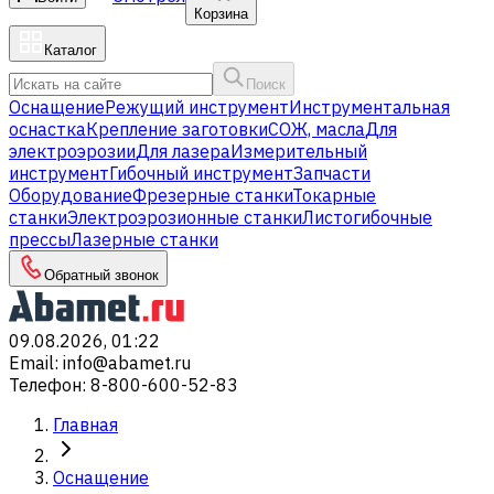
Корзина
Каталог
Поиск
Оснащение
Режущий инструмент
Инструментальная
оснастка
Крепление заготовки
СОЖ, масла
Для
электроэрозии
Для лазера
Измерительный
инструмент
Гибочный инструмент
Запчасти
Оборудование
Фрезерные станки
Токарные
станки
Электроэрозионные станки
Листогибочные
прессы
Лазерные станки
Обратный звонок
09.08.2026, 01:22
Email
:
info@abamet.ru
Телефон
:
8-800-600-52-83
Главная
Оснащение