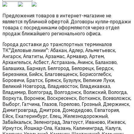
Предложения товаров в интернет-магазине не
является публичной офертой. Договоры купли-продажи
товара с посредниками оформляются через отдел
продаж ближайшего регионального офиса.
Города доставки до транспортных терминалов
ТК"Деловые линии": Абакан, Адлер, Альметьевск,
Ангарск, Апатиты, Арзамас, Армавир, Артем,
Архангельск, Асбест, Астрахань, Ачинск, Балаково,
Балашиха, Барнаул, Белгород, Белорецк, Бердск,
Березники, Бийск, Благовещенск, Борисоглебск,
Боровичи, Братск, Брянск, Бузулук, Великие Луки,
Великий Новгород, Владивосток, Владикавказ,
Владимир, Волгоград, Волгодонск, Волжский, Вологда,
Воркута, Воронеж, Воскресенск, Воткинск, Всеволожск,
Выборг, Гатчина, Глазов, Горелово, Грозный, Дзержинск,
Димитровград, Дмитров, Домодедово, Евпатория,
Ейск, Екатеринбург, Елец, Железнодорожный,
Забайкальск, Зеленоград, Златоуст, Иваново, Ижевск,
Иркутск, Йошкар-Ола, Казань, Калининград, Калуга,
Каменск-Уральский, Каменск-Шахтинский, Камышин,