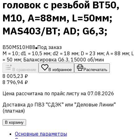
головок с резьбой BT50,
M10, A=88мм, L=50мм;
MAS403/BT; AD; G6,3;
B50MS10H88
Под заказ
M = 10; d1 = 10,5 мм; d2 = 18 мм; D = 23 мм; A = 88 мм; L
= 50 мм; Балансировка G6.3, 15000 об/мин
В сравнение
В избранное
Распечатать
8 005,23 ₽
8 796,94 ₽
Цена рассчитана по прайс листу на
07.08.2026
Доставка до ПВЗ "СДЭК" или "Деловые Линии"
(платная)
В корзину
Основные параметры