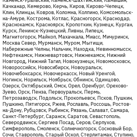
Качканар, Кемерово, Керчь, Киров, Кирово-Чепецк,
Клин, Клинцы, Ковров, Коломна, Колпино, Комсомольск-
на-Амуре, Кострома, Котлас, Красногорск, Краснодар,
Краснокамск, Красноярск, Кропоткин, Кузнецк, Курган,
Курск, Ленинск-Кузнецкий, Ливны, Липецк,
Магнитогорск, Майкоп, Махачкала, Миасс, Мичуринск,
Москва Север, Мурманск, Муром, Мытищи,
Набережные Челны, Нальчик, Находка, Невинномысск,
Нефтекамск, Нижневартовск, Нижнекамск, Нижний
Новгород, Нижний Тагил, Новокузнецк, Новомосковск,
Новороссийск, Новосибирск, Новоуральск,
Новочебоксарск, Новочеркасск, Новый Уренгой,
Ногинск, Норильск, Ноябрьск, Обнинск, Одинцово,
Озерск, Октябрьский, Омск, Орел, Оренбург, Орехово-
Зуево, Орск, Пенза, Первоуральск, Пермь,
Петрозаводск, Подольск, Прокопьевск, Псков, Пушкин,
Пушкино, Пятигорск, Ржев, Рославль, Россошь, Ростов-
на-Дону, Рубцовск, Рыбинск, Рязань, Салават, Самара,
Санкт-Петербург, Саранск, Саратов, Севастополь,
Северодвинск, Сергиев Посад, Серов, Серпухов,
Симферополь, Смоленск, Солнечногорск, Сосновый Бор,
Сочи, Ставрополь, Старый Оскол, Стерлитамак, Ступино,