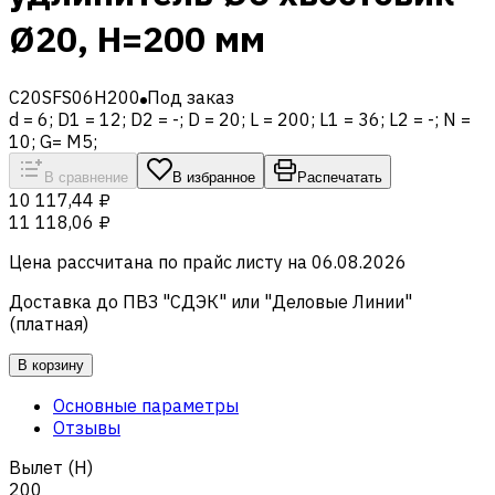
Ø20, H=200 мм
C20SFS06H200
Под заказ
d = 6; D1 = 12; D2 = -; D = 20; L = 200; L1 = 36; L2 = -; N =
10; G= M5;
В сравнение
В избранное
Распечатать
10 117,44 ₽
11 118,06 ₽
Цена рассчитана по прайс листу на
06.08.2026
Доставка до ПВЗ "СДЭК" или "Деловые Линии"
(платная)
В корзину
Основные параметры
Отзывы
Вылет (H)
200