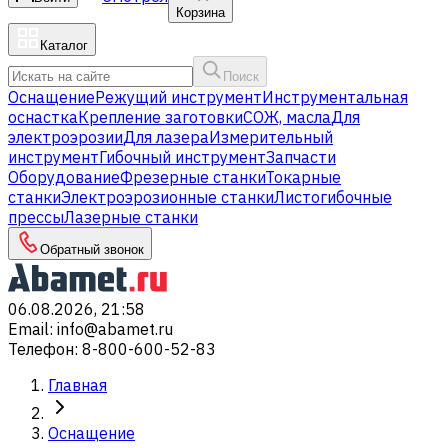
Корзина
Каталог
Поиск
Оснащение
Режущий инструмент
Инструментальная
оснастка
Крепление заготовки
СОЖ, масла
Для
электроэрозии
Для лазера
Измерительный
инструмент
Гибочный инструмент
Запчасти
Оборудование
Фрезерные станки
Токарные
станки
Электроэрозионные станки
Листогибочные
прессы
Лазерные станки
Обратный звонок
06.08.2026, 21:58
Email
:
info@abamet.ru
Телефон
:
8-800-600-52-83
Главная
Оснащение