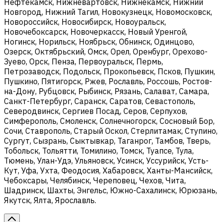
Нефтекамск, Нижневартовск, Нижнекамск, Нижний
Новгород, Нижний Тагил, Новокузнецк, Новомосковск,
Новороссийск, Новосибирск, Новоуральск,
Новочебоксарск, Новочеркасск, Новый Уренгой,
Ногинск, Норильск, Ноябрьск, Обнинск, Одинцово,
Озерск, Октябрьский, Омск, Орел, Оренбург, Орехово-
Зуево, Орск, Пенза, Первоуральск, Пермь,
Петрозаводск, Подольск, Прокопьевск, Псков, Пушкин,
Пушкино, Пятигорск, Ржев, Рославль, Россошь, Ростов-
на-Дону, Рубцовск, Рыбинск, Рязань, Салават, Самара,
Санкт-Петербург, Саранск, Саратов, Севастополь,
Северодвинск, Сергиев Посад, Серов, Серпухов,
Симферополь, Смоленск, Солнечногорск, Сосновый Бор,
Сочи, Ставрополь, Старый Оскол, Стерлитамак, Ступино,
Сургут, Сызрань, Сыктывкар, Таганрог, Тамбов, Тверь,
Тобольск, Тольятти, Томилино, Томск, Туапсе, Тула,
Тюмень, Улан-Удэ, Ульяновск, Усинск, Уссурийск, Усть-
Кут, Уфа, Ухта, Феодосия, Хабаровск, Ханты-Мансийск,
Чебоксары, Челябинск, Череповец, Чехов, Чита,
Шадринск, Шахты, Энгельс, Южно-Сахалинск, Юрюзань,
Якутск, Ялта, Ярославль.