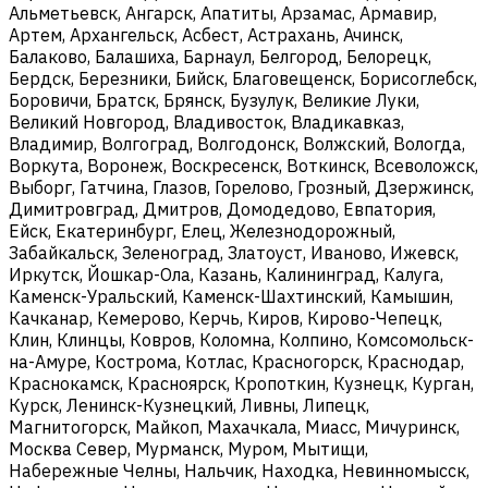
Альметьевск, Ангарск, Апатиты, Арзамас, Армавир,
Артем, Архангельск, Асбест, Астрахань, Ачинск,
Балаково, Балашиха, Барнаул, Белгород, Белорецк,
Бердск, Березники, Бийск, Благовещенск, Борисоглебск,
Боровичи, Братск, Брянск, Бузулук, Великие Луки,
Великий Новгород, Владивосток, Владикавказ,
Владимир, Волгоград, Волгодонск, Волжский, Вологда,
Воркута, Воронеж, Воскресенск, Воткинск, Всеволожск,
Выборг, Гатчина, Глазов, Горелово, Грозный, Дзержинск,
Димитровград, Дмитров, Домодедово, Евпатория,
Ейск, Екатеринбург, Елец, Железнодорожный,
Забайкальск, Зеленоград, Златоуст, Иваново, Ижевск,
Иркутск, Йошкар-Ола, Казань, Калининград, Калуга,
Каменск-Уральский, Каменск-Шахтинский, Камышин,
Качканар, Кемерово, Керчь, Киров, Кирово-Чепецк,
Клин, Клинцы, Ковров, Коломна, Колпино, Комсомольск-
на-Амуре, Кострома, Котлас, Красногорск, Краснодар,
Краснокамск, Красноярск, Кропоткин, Кузнецк, Курган,
Курск, Ленинск-Кузнецкий, Ливны, Липецк,
Магнитогорск, Майкоп, Махачкала, Миасс, Мичуринск,
Москва Север, Мурманск, Муром, Мытищи,
Набережные Челны, Нальчик, Находка, Невинномысск,