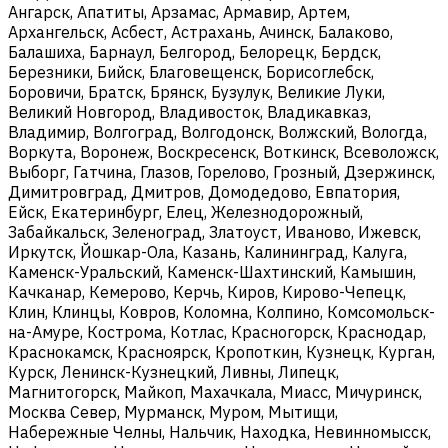
Ангарск, Апатиты, Арзамас, Армавир, Артем,
Архангельск, Асбест, Астрахань, Ачинск, Балаково,
Балашиха, Барнаул, Белгород, Белорецк, Бердск,
Березники, Бийск, Благовещенск, Борисоглебск,
Боровичи, Братск, Брянск, Бузулук, Великие Луки,
Великий Новгород, Владивосток, Владикавказ,
Владимир, Волгоград, Волгодонск, Волжский, Вологда,
Воркута, Воронеж, Воскресенск, Воткинск, Всеволожск,
Выборг, Гатчина, Глазов, Горелово, Грозный, Дзержинск,
Димитровград, Дмитров, Домодедово, Евпатория,
Ейск, Екатеринбург, Елец, Железнодорожный,
Забайкальск, Зеленоград, Златоуст, Иваново, Ижевск,
Иркутск, Йошкар-Ола, Казань, Калининград, Калуга,
Каменск-Уральский, Каменск-Шахтинский, Камышин,
Качканар, Кемерово, Керчь, Киров, Кирово-Чепецк,
Клин, Клинцы, Ковров, Коломна, Колпино, Комсомольск-
на-Амуре, Кострома, Котлас, Красногорск, Краснодар,
Краснокамск, Красноярск, Кропоткин, Кузнецк, Курган,
Курск, Ленинск-Кузнецкий, Ливны, Липецк,
Магнитогорск, Майкоп, Махачкала, Миасс, Мичуринск,
Москва Север, Мурманск, Муром, Мытищи,
Набережные Челны, Нальчик, Находка, Невинномысск,