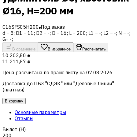
Ø16, H=200 мм
C16SFS05H200
Под заказ
d = 5; D1 = 11; D2 = -; D = 16; L = 200; L1 = -; L2 = -; N = -;
G= -;
В сравнение
В избранное
Распечатать
10 202,80 ₽
11 211,87 ₽
Цена рассчитана по прайс листу на
07.08.2026
Доставка до ПВЗ "СДЭК" или "Деловые Линии"
(платная)
В корзину
Основные параметры
Отзывы
Вылет (H)
200