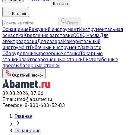
Корзина
Каталог
Поиск
Оснащение
Режущий инструмент
Инструментальная
оснастка
Крепление заготовки
СОЖ, масла
Для
электроэрозии
Для лазера
Измерительный
инструмент
Гибочный инструмент
Запчасти
Оборудование
Фрезерные станки
Токарные
станки
Электроэрозионные станки
Листогибочные
прессы
Лазерные станки
Обратный звонок
09.08.2026, 07:06
Email
:
info@abamet.ru
Телефон
:
8-800-600-52-83
Главная
Оснащение