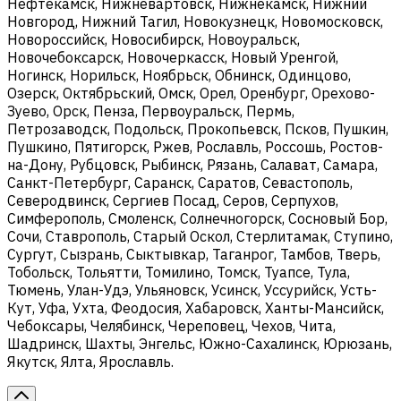
Нефтекамск, Нижневартовск, Нижнекамск, Нижний
Новгород, Нижний Тагил, Новокузнецк, Новомосковск,
Новороссийск, Новосибирск, Новоуральск,
Новочебоксарск, Новочеркасск, Новый Уренгой,
Ногинск, Норильск, Ноябрьск, Обнинск, Одинцово,
Озерск, Октябрьский, Омск, Орел, Оренбург, Орехово-
Зуево, Орск, Пенза, Первоуральск, Пермь,
Петрозаводск, Подольск, Прокопьевск, Псков, Пушкин,
Пушкино, Пятигорск, Ржев, Рославль, Россошь, Ростов-
на-Дону, Рубцовск, Рыбинск, Рязань, Салават, Самара,
Санкт-Петербург, Саранск, Саратов, Севастополь,
Северодвинск, Сергиев Посад, Серов, Серпухов,
Симферополь, Смоленск, Солнечногорск, Сосновый Бор,
Сочи, Ставрополь, Старый Оскол, Стерлитамак, Ступино,
Сургут, Сызрань, Сыктывкар, Таганрог, Тамбов, Тверь,
Тобольск, Тольятти, Томилино, Томск, Туапсе, Тула,
Тюмень, Улан-Удэ, Ульяновск, Усинск, Уссурийск, Усть-
Кут, Уфа, Ухта, Феодосия, Хабаровск, Ханты-Мансийск,
Чебоксары, Челябинск, Череповец, Чехов, Чита,
Шадринск, Шахты, Энгельс, Южно-Сахалинск, Юрюзань,
Якутск, Ялта, Ярославль.