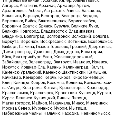
ТК"Деловые линии": Абакан, Адлер, Альметьевск,
Ангарск, Апатиты, Арзамас, Армавир, Артем,
Архангельск, Асбест, Астрахань, Ачинск, Балаково,
Балашиха, Барнаул, Белгород, Белорецк, Бердск,
Березники, Бийск, Благовещенск, Борисоглебск,
Боровичи, Братск, Брянск, Бузулук, Великие Луки,
Великий Новгород, Владивосток, Владикавказ,
Владимир, Волгоград, Волгодонск, Волжский, Вологда,
Воркута, Воронеж, Воскресенск, Воткинск, Всеволожск,
Выборг, Гатчина, Глазов, Горелово, Грозный, Дзержинск,
Димитровград, Дмитров, Домодедово, Евпатория,
Ейск, Екатеринбург, Елец, Железнодорожный,
Забайкальск, Зеленоград, Златоуст, Иваново, Ижевск,
Иркутск, Йошкар-Ола, Казань, Калининград, Калуга,
Каменск-Уральский, Каменск-Шахтинский, Камышин,
Качканар, Кемерово, Керчь, Киров, Кирово-Чепецк,
Клин, Клинцы, Ковров, Коломна, Колпино, Комсомольск-
на-Амуре, Кострома, Котлас, Красногорск, Краснодар,
Краснокамск, Красноярск, Кропоткин, Кузнецк, Курган,
Курск, Ленинск-Кузнецкий, Ливны, Липецк,
Магнитогорск, Майкоп, Махачкала, Миасс, Мичуринск,
Москва Север, Мурманск, Муром, Мытищи,
Набережные Челны, Нальчик, Находка, Невинномысск,