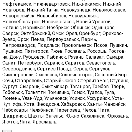
Нефтекамск, Нижневартовск, Нижнекамск, Нижний
Новгород, Нижний Тагил, Новокузнецк, Новомосковск,
Новороссийск, Новосибирск, Новоуральск,
Новочебоксарск, Новочеркасск, Новый Уренгой,
Ногинск, Норильск, Ноябрьск, Обнинск, Одинцово,
Озерск, Октябрьский, Омск, Орел, Оренбург, Орехово-
Зуево, Орск, Пенза, Первоуральск, Пермь,
Петрозаводск, Подольск, Прокопьевск, Псков, Пушкин,
Пушкино, Пятигорск, Ржев, Рославль, Россошь, Ростов-
на-Дону, Рубцовск, Рыбинск, Рязань, Салават, Самара,
Санкт-Петербург, Саранск, Саратов, Севастополь,
Северодвинск, Сергиев Посад, Серов, Серпухов,
Симферополь, Смоленск, Солнечногорск, Сосновый Бор,
Сочи, Ставрополь, Старый Оскол, Стерлитамак, Ступино,
Сургут, Сызрань, Сыктывкар, Таганрог, Тамбов, Тверь,
Тобольск, Тольятти, Томилино, Томск, Туапсе, Тула,
Тюмень, Улан-Удэ, Ульяновск, Усинск, Уссурийск, Усть-
Кут, Уфа, Ухта, Феодосия, Хабаровск, Ханты-Мансийск,
Чебоксары, Челябинск, Череповец, Чехов, Чита,
Шадринск, Шахты, Энгельс, Южно-Сахалинск, Юрюзань,
Якутск, Ялта, Ярославль.