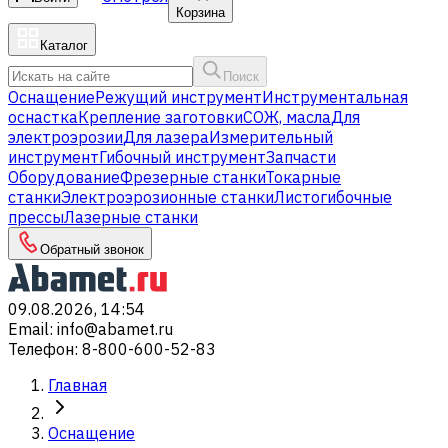
Корзина
Каталог
Поиск
Оснащение
Режущий инструмент
Инструментальная
оснастка
Крепление заготовки
СОЖ, масла
Для
электроэрозии
Для лазера
Измерительный
инструмент
Гибочный инструмент
Запчасти
Оборудование
Фрезерные станки
Токарные
станки
Электроэрозионные станки
Листогибочные
прессы
Лазерные станки
Обратный звонок
09.08.2026, 14:54
Email
:
info@abamet.ru
Телефон
:
8-800-600-52-83
Главная
Оснащение