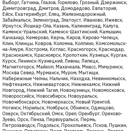
Выборг, Гатчина, Глазов, Горелово, Грозный, Дзержинск,
Димитровград, Дмитров, Домодедово, Евпатория,
Ейск, Екатеринбург, Елец, Железнодорожный,
Забайкальск, Зеленоград, Златоуст, Иваново, Ижевск,
Иркутск, Йошкар-Ола, Казань, Калининград, Калуга,
Каменск-Уральский, Каменск-Шахтинский, Камышин,
Качканар, Кемерово, Керчь, Киров, Кирово-Чепецк,
Клин, Клинцы, Ковров, Коломна, Колпино, Комсомольск-
на-Амуре, Кострома, Котлас, Красногорск, Краснодар,
Краснокамск, Красноярск, Кропоткин, Кузнецк, Курган,
Курск, Ленинск-Кузнецкий, Ливны, Липецк,
Магнитогорск, Майкоп, Махачкала, Миасс, Мичуринск,
Москва Север, Мурманск, Муром, Мытищи,
Набережные Челны, Нальчик, Находка, Невинномысск,
Нефтекамск, Нижневартовск, Нижнекамск, Нижний
Новгород, Нижний Тагил, Новокузнецк, Новомосковск,
Новороссийск, Новосибирск, Новоуральск,
Новочебоксарск, Новочеркасск, Новый Уренгой,
Ногинск, Норильск, Ноябрьск, Обнинск, Одинцово,
Озерск, Октябрьский, Омск, Орел, Оренбург, Орехово-
Зуево, Орск, Пенза, Первоуральск, Пермь,
Петрозаводск, Подольск, Прокопьевск, Псков, Пушкин,
Пушкино, Пятигорск, Ржев, Рославль, Россошь, Ростов-