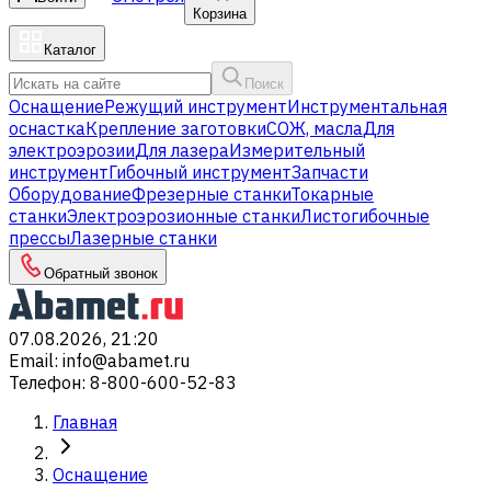
Корзина
Каталог
Поиск
Оснащение
Режущий инструмент
Инструментальная
оснастка
Крепление заготовки
СОЖ, масла
Для
электроэрозии
Для лазера
Измерительный
инструмент
Гибочный инструмент
Запчасти
Оборудование
Фрезерные станки
Токарные
станки
Электроэрозионные станки
Листогибочные
прессы
Лазерные станки
Обратный звонок
07.08.2026, 21:20
Email
:
info@abamet.ru
Телефон
:
8-800-600-52-83
Главная
Оснащение