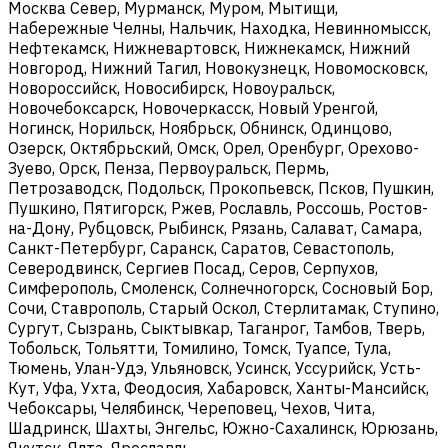
Москва Север, Мурманск, Муром, Мытищи,
Набережные Челны, Нальчик, Находка, Невинномысск,
Нефтекамск, Нижневартовск, Нижнекамск, Нижний
Новгород, Нижний Тагил, Новокузнецк, Новомосковск,
Новороссийск, Новосибирск, Новоуральск,
Новочебоксарск, Новочеркасск, Новый Уренгой,
Ногинск, Норильск, Ноябрьск, Обнинск, Одинцово,
Озерск, Октябрьский, Омск, Орел, Оренбург, Орехово-
Зуево, Орск, Пенза, Первоуральск, Пермь,
Петрозаводск, Подольск, Прокопьевск, Псков, Пушкин,
Пушкино, Пятигорск, Ржев, Рославль, Россошь, Ростов-
на-Дону, Рубцовск, Рыбинск, Рязань, Салават, Самара,
Санкт-Петербург, Саранск, Саратов, Севастополь,
Северодвинск, Сергиев Посад, Серов, Серпухов,
Симферополь, Смоленск, Солнечногорск, Сосновый Бор,
Сочи, Ставрополь, Старый Оскол, Стерлитамак, Ступино,
Сургут, Сызрань, Сыктывкар, Таганрог, Тамбов, Тверь,
Тобольск, Тольятти, Томилино, Томск, Туапсе, Тула,
Тюмень, Улан-Удэ, Ульяновск, Усинск, Уссурийск, Усть-
Кут, Уфа, Ухта, Феодосия, Хабаровск, Ханты-Мансийск,
Чебоксары, Челябинск, Череповец, Чехов, Чита,
Шадринск, Шахты, Энгельс, Южно-Сахалинск, Юрюзань,
Якутск, Ялта, Ярославль.