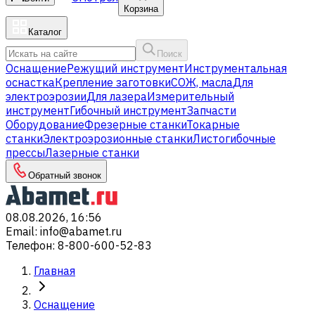
Корзина
Каталог
Поиск
Оснащение
Режущий инструмент
Инструментальная
оснастка
Крепление заготовки
СОЖ, масла
Для
электроэрозии
Для лазера
Измерительный
инструмент
Гибочный инструмент
Запчасти
Оборудование
Фрезерные станки
Токарные
станки
Электроэрозионные станки
Листогибочные
прессы
Лазерные станки
Обратный звонок
08.08.2026, 16:56
Email
:
info@abamet.ru
Телефон
:
8-800-600-52-83
Главная
Оснащение