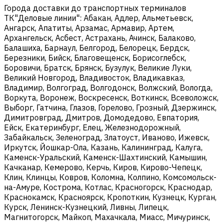
Города доставки до транспортных терминалов
ТК"Деловые линии": Абакан, Адлер, Альметьевск,
Ангарск, Апатиты, Арзамас, Армавир, Артем,
Архангельск, Асбест, Астрахань, Ачинск, Балаково,
Балашиха, Барнаул, Белгород, Белорецк, Бердск,
Березники, Бийск, Благовещенск, Борисоглебск,
Боровичи, Братск, Брянск, Бузулук, Великие Луки,
Великий Новгород, Владивосток, Владикавказ,
Владимир, Волгоград, Волгодонск, Волжский, Вологда,
Воркута, Воронеж, Воскресенск, Воткинск, Всеволожск,
Выборг, Гатчина, Глазов, Горелово, Грозный, Дзержинск,
Димитровград, Дмитров, Домодедово, Евпатория,
Ейск, Екатеринбург, Елец, Железнодорожный,
Забайкальск, Зеленоград, Златоуст, Иваново, Ижевск,
Иркутск, Йошкар-Ола, Казань, Калининград, Калуга,
Каменск-Уральский, Каменск-Шахтинский, Камышин,
Качканар, Кемерово, Керчь, Киров, Кирово-Чепецк,
Клин, Клинцы, Ковров, Коломна, Колпино, Комсомольск-
на-Амуре, Кострома, Котлас, Красногорск, Краснодар,
Краснокамск, Красноярск, Кропоткин, Кузнецк, Курган,
Курск, Ленинск-Кузнецкий, Ливны, Липецк,
Магнитогорск, Майкоп, Махачкала, Миасс, Мичуринск,