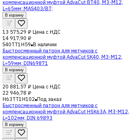
компенсационной муфтой AdvaCut BT40, M3-M12,
L=65мм; MAS403/BT;
В корзину
13 575,29 ₽
Цена с НДС
14 917,90 ₽
S40TT1H59
В наличии
Быстросменный патрон для метчиков с
компенсационной муфтой AdvaCut SK40, M3-M12,
L=59мм; DIN69871
В корзину
20 881,57 ₽
Цена с НДС
22 946,78 ₽
H63TT1H102
Под заказ
Быстросменный патрон для метчиков с
компенсационной муфтой AdvaCut HSK63A, M3-M12,
L=102мм; DIN 69893
В корзину