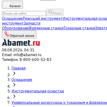
Каталог
Поиск
Оснащение
Режущий инструмент
Инструментальная осна
инструмент
Запчасти
Оборудование
Фрезерные станки
Токарные станки
Элект
Обратный звонок
08.08.2026, 06:31
Email
:
info@abamet.ru
Телефон
:
8-800-600-52-83
Главная
Оснащение
Инструментальная оснастка
Универсальные аксессуары к токарным и фрезерн