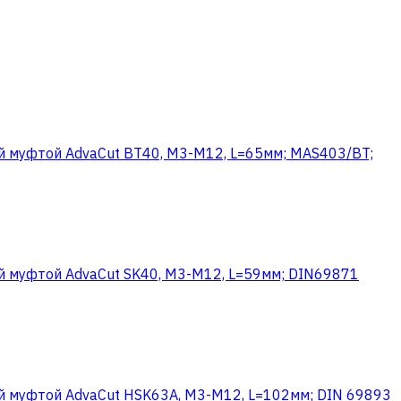
й муфтой AdvaCut BT40, M3-M12, L=65мм; MAS403/BT;
й муфтой AdvaCut SK40, M3-M12, L=59мм; DIN69871
й муфтой AdvaCut HSK63A, M3-M12, L=102мм; DIN 69893