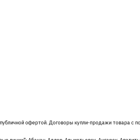
 публичной офертой. Договоры купли-продажи товара с 
 линии": Абакан, Адлер, Альметьевск, Ангарск, Апатиты,