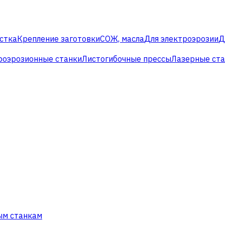
стка
Крепление заготовки
СОЖ, масла
Для электроэрозии
Д
роэрозионные станки
Листогибочные прессы
Лазерные ст
ым станкам