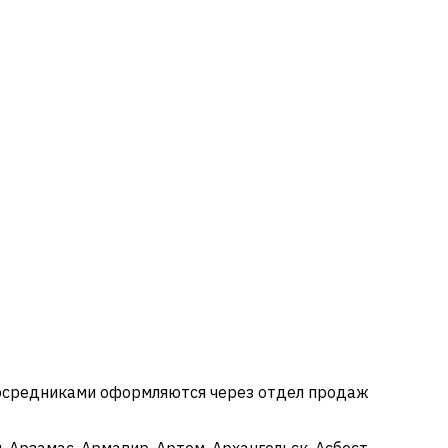
посредниками оформляются через отдел продаж
 Арзамас, Армавир, Артем, Архангельск, Асбест,