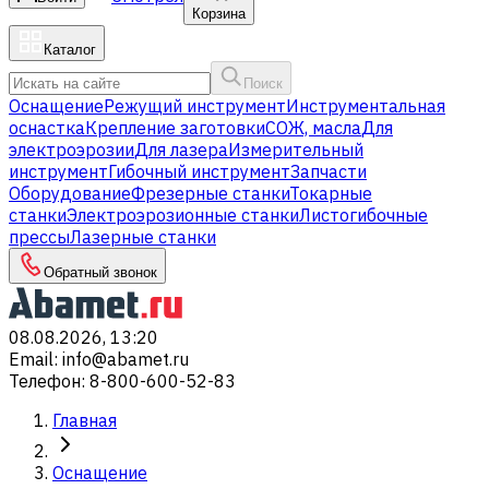
Корзина
Каталог
Поиск
Оснащение
Режущий инструмент
Инструментальная
оснастка
Крепление заготовки
СОЖ, масла
Для
электроэрозии
Для лазера
Измерительный
инструмент
Гибочный инструмент
Запчасти
Оборудование
Фрезерные станки
Токарные
станки
Электроэрозионные станки
Листогибочные
прессы
Лазерные станки
Обратный звонок
08.08.2026, 13:20
Email
:
info@abamet.ru
Телефон
:
8-800-600-52-83
Главная
Оснащение