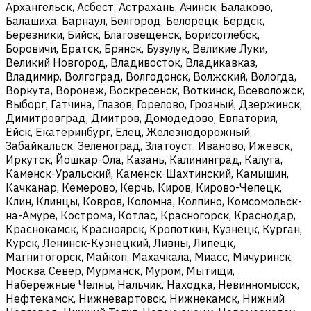
Архангельск, Асбест, Астрахань, Ачинск, Балаково,
Балашиха, Барнаул, Белгород, Белорецк, Бердск,
Березники, Бийск, Благовещенск, Борисоглебск,
Боровичи, Братск, Брянск, Бузулук, Великие Луки,
Великий Новгород, Владивосток, Владикавказ,
Владимир, Волгоград, Волгодонск, Волжский, Вологда,
Воркута, Воронеж, Воскресенск, Воткинск, Всеволожск,
Выборг, Гатчина, Глазов, Горелово, Грозный, Дзержинск,
Димитровград, Дмитров, Домодедово, Евпатория,
Ейск, Екатеринбург, Елец, Железнодорожный,
Забайкальск, Зеленоград, Златоуст, Иваново, Ижевск,
Иркутск, Йошкар-Ола, Казань, Калининград, Калуга,
Каменск-Уральский, Каменск-Шахтинский, Камышин,
Качканар, Кемерово, Керчь, Киров, Кирово-Чепецк,
Клин, Клинцы, Ковров, Коломна, Колпино, Комсомольск-
на-Амуре, Кострома, Котлас, Красногорск, Краснодар,
Краснокамск, Красноярск, Кропоткин, Кузнецк, Курган,
Курск, Ленинск-Кузнецкий, Ливны, Липецк,
Магнитогорск, Майкоп, Махачкала, Миасс, Мичуринск,
Москва Север, Мурманск, Муром, Мытищи,
Набережные Челны, Нальчик, Находка, Невинномысск,
Нефтекамск, Нижневартовск, Нижнекамск, Нижний