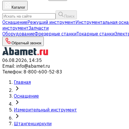
Каталог
Поиск
Оснащение
Режущий инструмент
Инструментальная осна
инструмент
Запчасти
Оборудование
Фрезерные станки
Токарные станки
Элект
Обратный звонок
06.08.2026, 14:35
Email
:
info@abamet.ru
Телефон
:
8-800-600-52-83
Главная
Оснащение
Измерительный инструмент
Штангенциркули