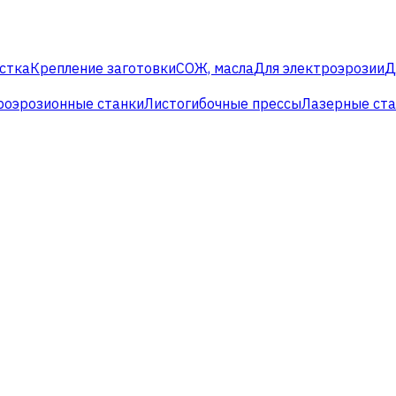
стка
Крепление заготовки
СОЖ, масла
Для электроэрозии
Д
роэрозионные станки
Листогибочные прессы
Лазерные ст