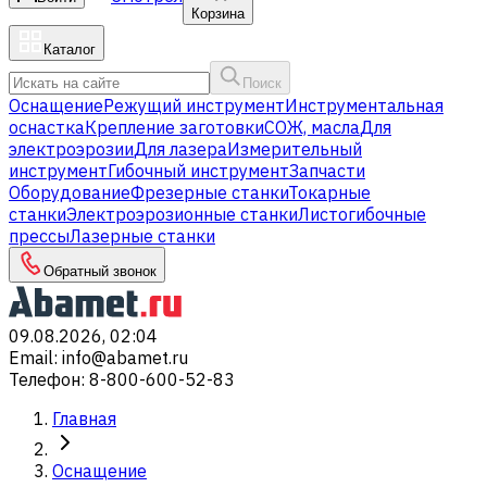
Корзина
Каталог
Поиск
Оснащение
Режущий инструмент
Инструментальная
оснастка
Крепление заготовки
СОЖ, масла
Для
электроэрозии
Для лазера
Измерительный
инструмент
Гибочный инструмент
Запчасти
Оборудование
Фрезерные станки
Токарные
станки
Электроэрозионные станки
Листогибочные
прессы
Лазерные станки
Обратный звонок
09.08.2026, 02:04
Email
:
info@abamet.ru
Телефон
:
8-800-600-52-83
Главная
Оснащение