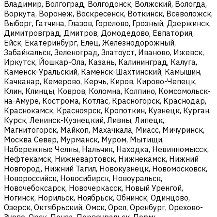
Владимир, Волгоград, Волгодонск, Волжский, Вологда,
Воркута, Воронеж, Воскресенск, Воткинск, Всеволожск,
Выборг, Гатчина, Глазов, Горелово, Грозный, Дзержинск,
Димитровград, Дмитров, Домодедово, Евпатория,
Ейск, Екатеринбург, Елец, Железнодорожный,
Забайкальск, Зеленоград, Златоуст, Иваново, Ижевск,
Иркутск, Йошкар-Ола, Казань, Калининград, Калуга,
Каменск-Уральский, Каменск-Шахтинский, Камышин,
Качканар, Кемерово, Керчь, Киров, Кирово-Чепецк,
Клин, Клинцы, Ковров, Коломна, Колпино, Комсомольск-
на-Амуре, Кострома, Котлас, Красногорск, Краснодар,
Краснокамск, Красноярск, Кропоткин, Кузнецк, Курган,
Курск, Ленинск-Кузнецкий, Ливны, Липецк,
Магнитогорск, Майкоп, Махачкала, Миасс, Мичуринск,
Москва Север, Мурманск, Муром, Мытищи,
Набережные Челны, Нальчик, Находка, Невинномысск,
Нефтекамск, Нижневартовск, Нижнекамск, Нижний
Новгород, Нижний Тагил, Новокузнецк, Новомосковск,
Новороссийск, Новосибирск, Новоуральск,
Новочебоксарск, Новочеркасск, Новый Уренгой,
Ногинск, Норильск, Ноябрьск, Обнинск, Одинцово,
Озерск, Октябрьский, Омск, Орел, Оренбург, Орехово-
Зуево, Орск, Пенза, Первоуральск, Пермь,