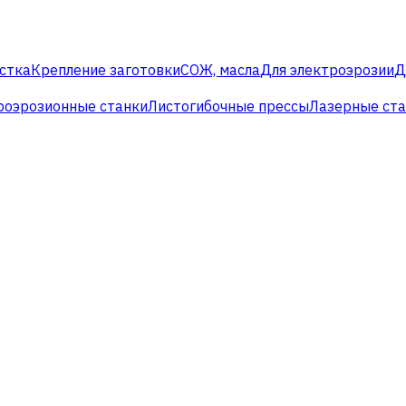
стка
Крепление заготовки
СОЖ, масла
Для электроэрозии
Д
роэрозионные станки
Листогибочные прессы
Лазерные ст