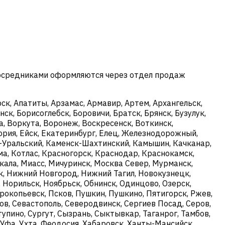
посредниками оформляются через отдел продаж
к, Апатиты, Арзамас, Армавир, Артем, Архангельск,
ск, Борисоглебск, Боровичи, Братск, Брянск, Бузулук,
, Воркута, Воронеж, Воскресенск, Воткинск,
ория, Ейск, Екатеринбург, Елец, Железнодорожный,
ск-Уральский, Каменск-Шахтинский, Камышин, Качканар,
ма, Котлас, Красногорск, Краснодар, Краснокамск,
кала, Миасс, Мичуринск, Москва Север, Мурманск,
, Нижний Новгород, Нижний Тагил, Новокузнецк,
 Норильск, Ноябрьск, Обнинск, Одинцово, Озерск,
рокопьевск, Псков, Пушкин, Пушкино, Пятигорск, Ржев,
тов, Севастополь, Северодвинск, Сергиев Посад, Серов,
упино, Сургут, Сызрань, Сыктывкар, Таганрог, Тамбов,
т, Уфа, Ухта, Феодосия, Хабаровск, Ханты-Мансийск,