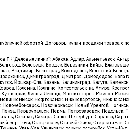
 публичной офертой. Договоры купли-продажи товара с 
 ТК"Деловые линии": Абакан, Адлер, Альметьевск, Ангарс
 Белгород, Белорецк, Бердск, Березники, Бийск, Благовещен
каз, Владимир, Волгоград, Волгодонск, Волжский, Вологда
й, Дзержинск, Димитровград, Дмитров, Домодедово, Евпат
ркутск, Йошкар-Ола, Казань, Калининград, Калуга, Камен
Ковров, Коломна, Колпино, Комсомольск-на-Амуре, Костро
к-Кузнецкий, Ливны, Липецк, Магнитогорск, Майкоп, Махач
Невинномысск, Нефтекамск, Нижневартовск, Нижнекамск
 Новочебоксарск, Новочеркасск, Новый Уренгой, Ногинск,
, Пенза, Первоуральск, Пермь, Петрозаводск, Подольск, П
Рязань, Салават, Самара, Санкт-Петербург, Саранск, Сара
ый Бор, Сочи, Ставрополь, Старый Оскол, Стерлитамак, Ст
, Тюмень, Улан-Удэ, Ульяновск, Усинск, Уссурийск, Усть-Ку