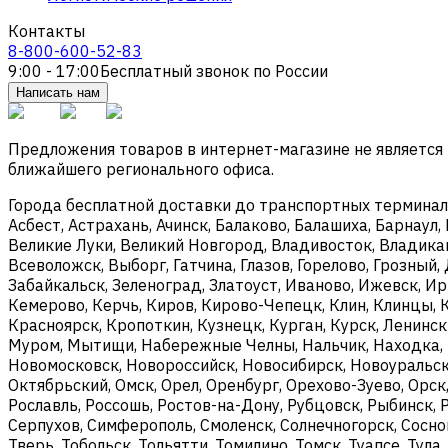
Контакты
8-800-600-52-83
9:00 - 17:00
Бесплатный звонок по России
Написать нам
Предложения товаров в интернет-магазине не является
ближайшего регионального офиса.
Города бесплатной доставки до транспортных терминалов
Асбест, Астрахань, Ачинск, Балаково, Балашиха, Барнаул,
Великие Луки, Великий Новгород, Владивосток, Владикав
Всеволожск, Выборг, Гатчина, Глазов, Горелово, Грозны
Забайкальск, Зеленоград, Златоуст, Иваново, Ижевск, И
Кемерово, Керчь, Киров, Кирово-Чепецк, Клин, Клинцы, 
Красноярск, Кропоткин, Кузнецк, Курган, Курск, Ленинс
Муром, Мытищи, Набережные Челны, Нальчик, Находка, 
Новомосковск, Новороссийск, Новосибирск, Новоуральск,
Октябрьский, Омск, Орел, Оренбург, Орехово-Зуево, Орск
Рославль, Россошь, Ростов-на-Дону, Рубцовск, Рыбинск, 
Серпухов, Симферополь, Смоленск, Солнечногорск, Соснов
Тверь, Тобольск, Тольятти, Томилино, Томск, Туапсе, Тула