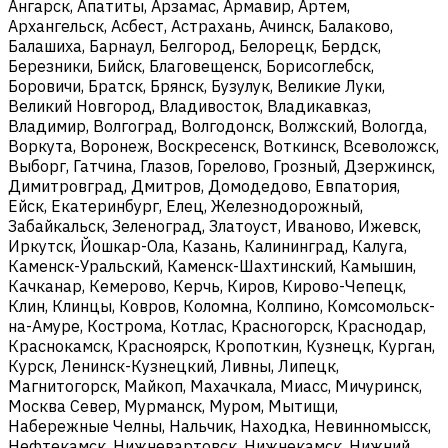
Ангарск, Апатиты, Арзамас, Армавир, Артем,
Архангельск, Асбест, Астрахань, Ачинск, Балаково,
Балашиха, Барнаул, Белгород, Белорецк, Бердск,
Березники, Бийск, Благовещенск, Борисоглебск,
Боровичи, Братск, Брянск, Бузулук, Великие Луки,
Великий Новгород, Владивосток, Владикавказ,
Владимир, Волгоград, Волгодонск, Волжский, Вологда,
Воркута, Воронеж, Воскресенск, Воткинск, Всеволожск,
Выборг, Гатчина, Глазов, Горелово, Грозный, Дзержинск,
Димитровград, Дмитров, Домодедово, Евпатория,
Ейск, Екатеринбург, Елец, Железнодорожный,
Забайкальск, Зеленоград, Златоуст, Иваново, Ижевск,
Иркутск, Йошкар-Ола, Казань, Калининград, Калуга,
Каменск-Уральский, Каменск-Шахтинский, Камышин,
Качканар, Кемерово, Керчь, Киров, Кирово-Чепецк,
Клин, Клинцы, Ковров, Коломна, Колпино, Комсомольск-
на-Амуре, Кострома, Котлас, Красногорск, Краснодар,
Краснокамск, Красноярск, Кропоткин, Кузнецк, Курган,
Курск, Ленинск-Кузнецкий, Ливны, Липецк,
Магнитогорск, Майкоп, Махачкала, Миасс, Мичуринск,
Москва Север, Мурманск, Муром, Мытищи,
Набережные Челны, Нальчик, Находка, Невинномысск,
Нефтекамск, Нижневартовск, Нижнекамск, Нижний