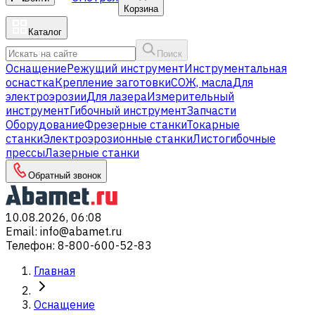
Корзина
Каталог
Поиск
Оснащение
Режущий инструмент
Инструментальная
оснастка
Крепление заготовки
СОЖ, масла
Для
электроэрозии
Для лазера
Измерительный
инструмент
Гибочный инструмент
Запчасти
Оборудование
Фрезерные станки
Токарные
станки
Электроэрозионные станки
Листогибочные
прессы
Лазерные станки
Обратный звонок
10.08.2026, 06:08
Email
:
info@abamet.ru
Телефон
:
8-800-600-52-83
Главная
Оснащение