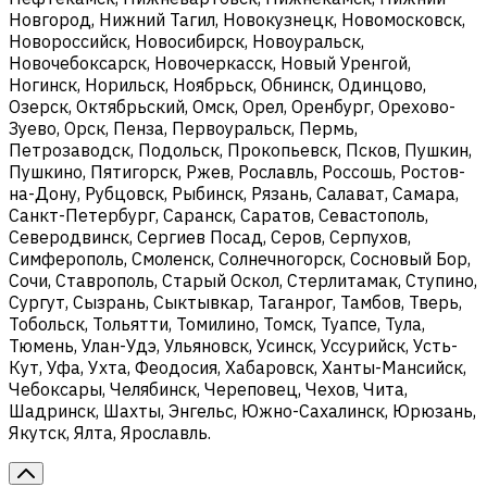
Новгород, Нижний Тагил, Новокузнецк, Новомосковск,
Новороссийск, Новосибирск, Новоуральск,
Новочебоксарск, Новочеркасск, Новый Уренгой,
Ногинск, Норильск, Ноябрьск, Обнинск, Одинцово,
Озерск, Октябрьский, Омск, Орел, Оренбург, Орехово-
Зуево, Орск, Пенза, Первоуральск, Пермь,
Петрозаводск, Подольск, Прокопьевск, Псков, Пушкин,
Пушкино, Пятигорск, Ржев, Рославль, Россошь, Ростов-
на-Дону, Рубцовск, Рыбинск, Рязань, Салават, Самара,
Санкт-Петербург, Саранск, Саратов, Севастополь,
Северодвинск, Сергиев Посад, Серов, Серпухов,
Симферополь, Смоленск, Солнечногорск, Сосновый Бор,
Сочи, Ставрополь, Старый Оскол, Стерлитамак, Ступино,
Сургут, Сызрань, Сыктывкар, Таганрог, Тамбов, Тверь,
Тобольск, Тольятти, Томилино, Томск, Туапсе, Тула,
Тюмень, Улан-Удэ, Ульяновск, Усинск, Уссурийск, Усть-
Кут, Уфа, Ухта, Феодосия, Хабаровск, Ханты-Мансийск,
Чебоксары, Челябинск, Череповец, Чехов, Чита,
Шадринск, Шахты, Энгельс, Южно-Сахалинск, Юрюзань,
Якутск, Ялта, Ярославль.