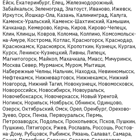
Ейск, Екатеринбург, Елец, Железнодорожный,
Забайкальск, Зеленоград, Златоуст, Иваново, Ижевск,
Иркутск, Йошкар-Ола, Казань, Калининград, Калуга,
Каменск-Уральский, Каменск-Шахтинский, Камышин,
Качканар, Кемерово, Керчь, Киров, Кирово-Чепецк,
Клин, Клинцы, Ковров, Коломна, Колпино, Комсомольск-
на-Амуре, Кострома, Котлас, Красногорск, Краснодар,
Краснокамск, Красноярск, Кропоткин, Кузнецк, Курган,
Курск, Ленинск-Кузнецкий, Ливны, Липецк,
Магнитогорск, Майкоп, Махачкала, Миасс, Мичуринск,
Москва Север, Мурманск, Муром, Мытищи,
Набережные Челны, Нальчик, Находка, Невинномысск,
Нефтекамск, Нижневартовск, Нижнекамск, Нижний
Новгород, Нижний Тагил, Новокузнецк, Новомосковск,
Новороссийск, Новосибирск, Новоуральск,
Новочебоксарск, Новочеркасск, Новый Уренгой,
Ногинск, Норильск, Ноябрьск, Обнинск, Одинцово,
Озерск, Октябрьский, Омск, Орел, Оренбург, Орехово-
Зуево, Орск, Пенза, Первоуральск, Пермь,
Петрозаводск, Подольск, Прокопьевск, Псков, Пушкин,
Пушкино, Пятигорск, Ржев, Рославль, Россошь, Ростов-
на-Дону, Рубцовск, Рыбинск, Рязань, Салават, Самара,
Санкт-Петербург, Саранск, Саратов, Севастополь,