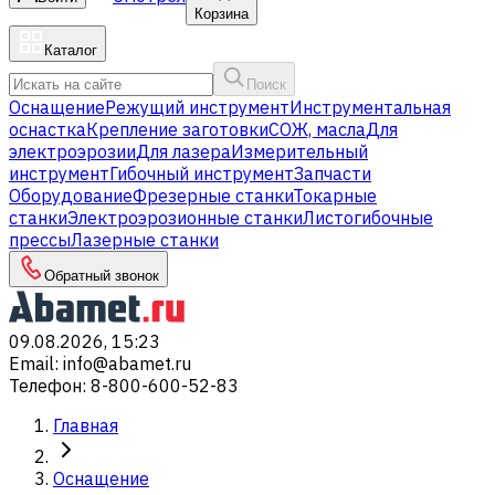
Корзина
Каталог
Поиск
Оснащение
Режущий инструмент
Инструментальная
оснастка
Крепление заготовки
СОЖ, масла
Для
электроэрозии
Для лазера
Измерительный
инструмент
Гибочный инструмент
Запчасти
Оборудование
Фрезерные станки
Токарные
станки
Электроэрозионные станки
Листогибочные
прессы
Лазерные станки
Обратный звонок
09.08.2026, 15:23
Email
:
info@abamet.ru
Телефон
:
8-800-600-52-83
Главная
Оснащение