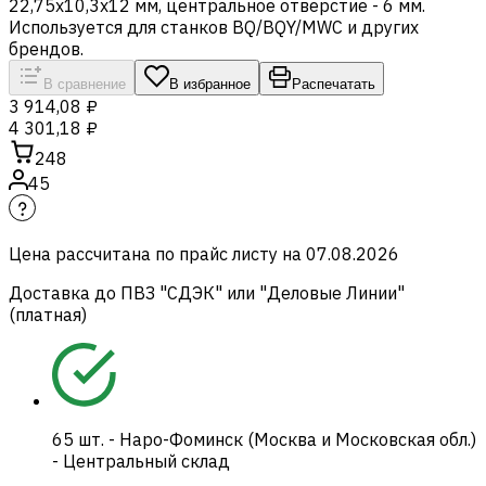
22,75х10,3х12 мм, центральное отверстие - 6 мм.
Используется для станков BQ/BQY/MWC и других
брендов.
В сравнение
В избранное
Распечатать
3 914,08 ₽
4 301,18 ₽
248
45
Цена рассчитана по прайс листу на
07.08.2026
Доставка до ПВЗ "СДЭК" или "Деловые Линии"
(платная)
65
шт.
-
Наро-Фоминск (Москва и Московская обл.)
- Центральный склад